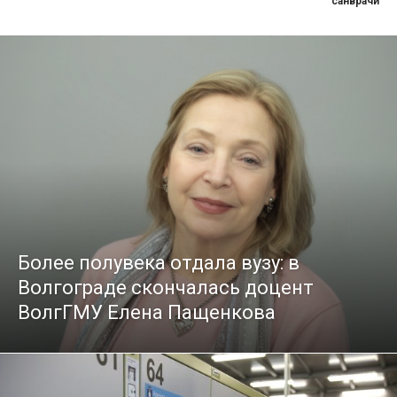
санврачи
Более полувека отдала вузу: в
Волгограде скончалась доцент
ВолгГМУ Елена Пащенкова