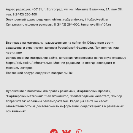
Адрес редакции: 400131, г. Волгоград, ул. им. Михаила Балонина, 2А, пом XIII,
тел.
8(8442) 260-100
Электронный адрес редакции: oblvestiru@yandex.ru, info@oblvesti.ru
Связаться с отделом рекламы:
8 (8442) 264-000
, tumanova@fm104.ru
Все права на материалы, размещенные на сайте ИА Областные вести,
защищены и охраняются законом Российской Федерации. При полном или
частичном
использовании материалов сайта, активная гиперссылка на главную страницу
https://oblvesti.ru/ обязательна.Мнение редакции не всегда совпадает с
мнением авторов.
Настоящий ресурс содержит материалы 16+
Публикации с пометкой «На правах рекламы», «Партнёрский проект»,
“Партнерский материал”, “Как экономить”, “Волгоградское качество”, “Выбор
потребителя” оплачены рекламодателем. Редакция сайта не несет
ответственности за достоверность информации, содержащейся в рекламных
объявлениях.