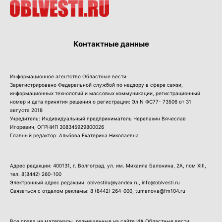
Контактные данные
Информационное агентство Областные вести
Зарегистрировано Федеральной службой по надзору в сфере связи,
информационных технологий и массовых коммуникации, регистрационный
номер и дата принятия решения о регистрации: Эл N ФС77- 73506 от 31
августа 2018
Учредитель: Индивидуальный предприниматель Черепахин Вячеслав
Игоревич, ОГРНИП 308345929800026
Главный редактор: Альбова Екатерина Николаевна
Адрес редакции: 400131, г. Волгоград, ул. им. Михаила Балонина, 2А, пом XIII,
тел.
8(8442) 260-100
Электронный адрес редакции: oblvestiru@yandex.ru, info@oblvesti.ru
Связаться с отделом рекламы:
8 (8442) 264-000
, tumanova@fm104.ru
Все права на материалы, размещенные на сайте ИА Областные вести,