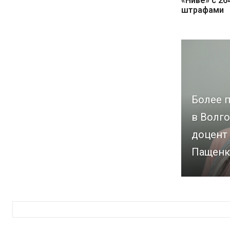
«Ниве» с 2
штрафами
Более п
в Волго
доцент
Пащенк