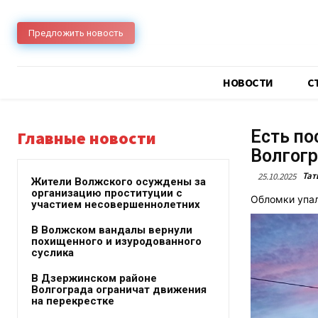
Предложить новость
НОВОСТИ
C
Есть по
Главные новости
Волгог
Тат
25.10.2025
Жители Волжского осуждены за
организацию проституции с
Обломки упал
участием несовершеннолетних
В Волжском вандалы вернули
похищенного и изуродованного
суслика
В Дзержинском районе
Волгограда ограничат движения
на перекрестке