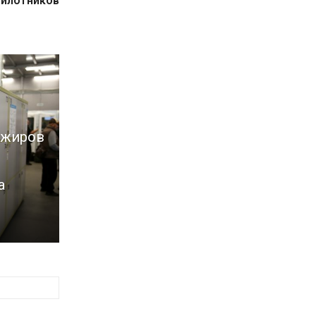
пилотников
ажиров
а