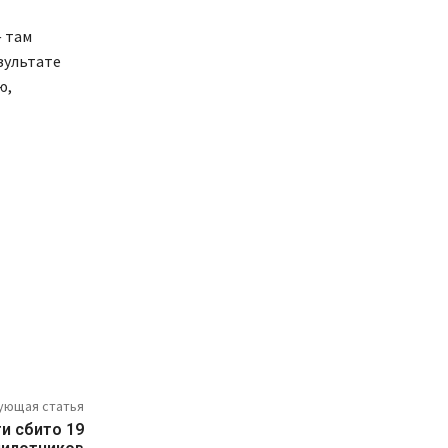
 там
зультате
ю,
ующая статья
и сбито 19