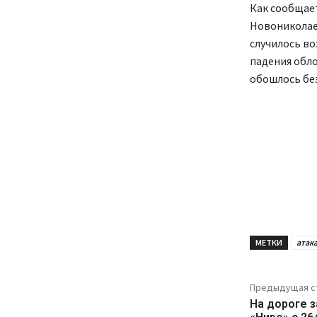
Как сообщает
Новониколае
случилось во
падения обло
обошлось бе
МЕТКИ
атак
Предыдущая с
На дороге 