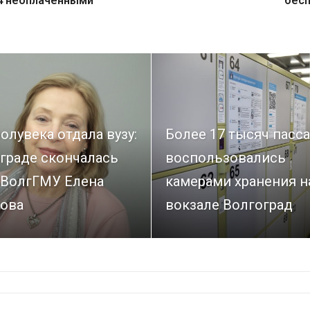
64 неоплаченными
бес
олувека отдала вузу:
Более 17 тысяч пасс
граде скончалась
воспользовались
 ВолгГМУ Елена
камерами хранения н
ова
вокзале Волгоград