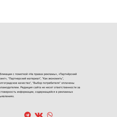
бликации с пометкой «На правах рекламы», «Партнёрский
оект», “Партнерский материал”, “Как экономить”,
олгоградское качество”, “Выбор потребителя” оплачены
кламодателем. Редакция сайта не несет ответственности за
стоверность информации, содержащейся в рекламных
ъявлениях.