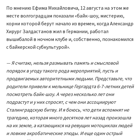
По мнению Ефима Михайловича, 12 августа на этом же
месте волгоградцам показали «байк-шоу, мистерию,
корни которой берут начало из времен, когда Александр
Хирург Залдастанов жил в Германии, работал
вышибалой в ночном клубе и, собственно, познакомился
с байкерской субкультурой».
— Я считаю, нельзя размывать память и смысловой
порядок в угоду такого рода мероприятий, пусть и
продвигаемых авторитетными людьми. Представьте, что
родители привели к мельнице Гергардта 6-7-летних детей
посмотреть байк-шоу. А через несколько лет они
подрастут и у них спросят, с чем они ассоциируют
Сталинградскую битву. И я боюсь, что дети вспомнят не
трагедию, которая много десятков лет назад произошла
на их земле, а катающихся на ревущих мотоциклах людей
и ловкие акробатические этюды. И еще один острый