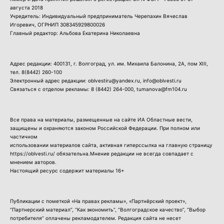
августа 2018
Учредитель: Индивидуальный предприниматель Черепахин Вячеслав
Игоревич, ОГРНИП 308345929800026
Главный редактор: Альбова Екатерина Николаевна
Адрес редакции: 400131, г. Волгоград, ул. им. Михаила Балонина, 2А, пом XIII,
тел.
8(8442) 260-100
Электронный адрес редакции: oblvestiru@yandex.ru, info@oblvesti.ru
Связаться с отделом рекламы:
8 (8442) 264-000
, tumanova@fm104.ru
Все права на материалы, размещенные на сайте ИА Областные вести,
защищены и охраняются законом Российской Федерации. При полном или
частичном
использовании материалов сайта, активная гиперссылка на главную страницу
https://oblvesti.ru/ обязательна.Мнение редакции не всегда совпадает с
мнением авторов.
Настоящий ресурс содержит материалы 16+
Публикации с пометкой «На правах рекламы», «Партнёрский проект»,
“Партнерский материал”, “Как экономить”, “Волгоградское качество”, “Выбор
потребителя” оплачены рекламодателем. Редакция сайта не несет