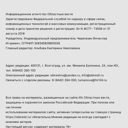
Информационное агентство Областные вести
Зарегистрировано Федеральной службой по надзору в сфере связи,
информационных технологий и массовых коммуникации, регистрационный
номер и дата принятия решения о регистрации: Эл N ФС77- 73506 от 31
августа 2018
Учредитель: Индивидуальный предприниматель Черепахин Вячеслав
Игоревич, ОГРНИП 308345929800026
Главный редактор: Альбова Екатерина Николаевна
Адрес редакции: 400131, г. Волгоград, ул. им. Михаила Балонина, 2А, пом XIII,
тел.
8(8442) 260-100
Электронный адрес редакции: oblvestiru@yandex.ru, info@oblvesti.ru
Связаться с отделом рекламы:
8 (8442) 264-000
, tumanova@fm104.ru
Все права на материалы, размещенные на сайте ИА Областные вести,
защищены и охраняются законом Российской Федерации. При полном или
частичном
использовании материалов сайта, активная гиперссылка на главную страницу
https://oblvesti.ru/ обязательна.Мнение редакции не всегда совпадает с
мнением авторов.
Настоящий ресурс содержит материалы 16+