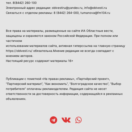
тел.
8(8442) 260-100
Электронный адрес редакции: oblvestiru@yandex.ru, info@oblvesti.ru
Связаться с отделом рекламы:
8 (8442) 264-000
, tumanova@fm104.ru
Все права на материалы, размещенные на сайте ИА Областные вести,
защищены и охраняются законом Российской Федерации. При полном или
частичном
использовании материалов сайта, активная гиперссылка на главную страницу
https://oblvesti.ru/ обязательна.Мнение редакции не всегда совпадает с
мнением авторов.
Настоящий ресурс содержит материалы 16+
Публикации с пометкой «На правах рекламы», «Партнёрский проект»,
“Партнерский материал”, “Как экономить”, “Волгоградское качество”, “Выбор
потребителя” оплачены рекламодателем. Редакция сайта не несет
ответственности за достоверность информации, содержащейся в рекламных
объявлениях.