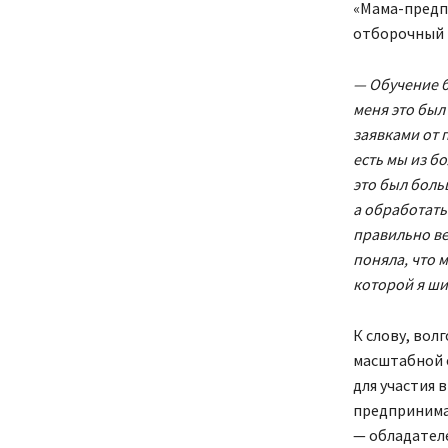
«Мама-предпр
отборочный 
— Обучение б
меня это был
заявками от 
есть мы из б
это был боль
а обработать 
правильно ве
поняла, что 
которой я ши
К слову, вол
масштабной о
для участия
предпринимат
— обладателе