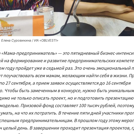
 Елена Суровикина / ИА «OBLVESTI»
 «Мама-предприниматель» — это пятидневный бизнес-интенси
й на формирование и развитие предпринимательских компете
ом году пройдет уже в седьмой раз. Это очень эмоциональный п
т поучаствовать всем мамам, желающим найти себя в жизни. П
по 27 сентября, а прием заявок осуществляется до 16 сентября
. Чтобы быть замеченным в конкурсе, нужно быть уникальным
димо не только описать проект, но и подготовить презентацию
оделью. Призовой фонд составляет 100 тысяч рублей, поэтому
умать, на что их потратить. В течение пяти дней участники пр
успешным предпринимательницам. В прошлом году этому меро
 целый день. В завершении проходит презентация проектов, г