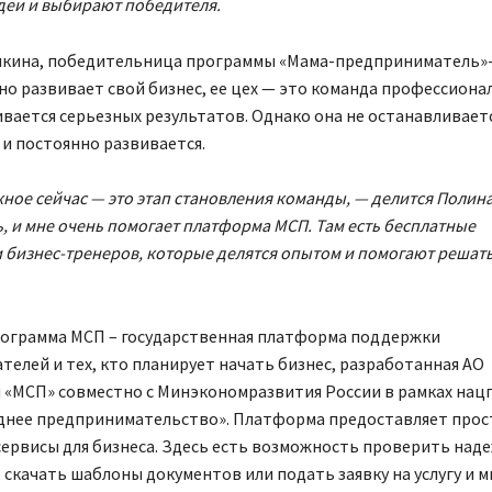
деи и выбирают победителя.
икина, победительница программы «Мама-предприниматель»-
но развивает свой бизнес, ее цех — это команда профессиона
вается серьезных результатов. Однако она не останавливаетс
и постоянно развивается.
ное сейчас — это этап становления команды, — делится Полина.
, и мне очень помогает платформа МСП. Там есть бесплатные
 бизнес-тренеров, которые делятся опытом и помогают решат
ограмма МСП – государственная платформа поддержки
елей и тех, кто планирует начать бизнес, разработанная АО
 «МСП» совместно с Минэкономразвития России в рамках нац
еднее предпринимательство». Платформа предоставляет прос
сервисы для бизнеса. Здесь есть возможность проверить над
 скачать шаблоны документов или подать заявку на услугу и м