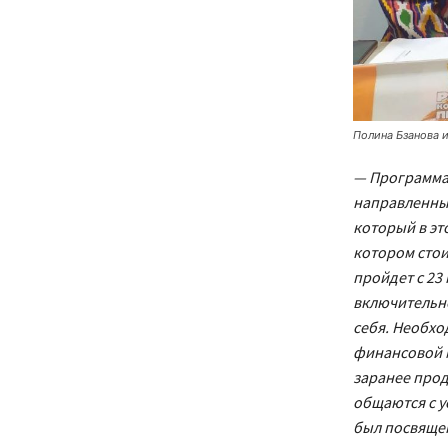
Полина Бзанова и
— Программа
направленны
который в эт
котором стои
пройдет с 23 
включительно
себя. Необхо
финансовой м
заранее прод
общаются с 
был посвящен