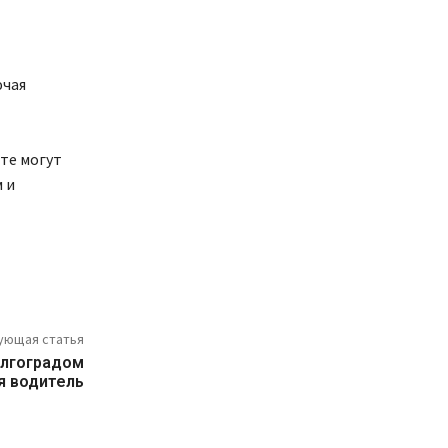
ючая
те могут
 и
ующая статья
олгоградом
я водитель