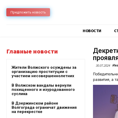
Предложить новость
НОВОСТИ
C
Декретн
Главные новости
проявля
Ива
30.07.2024
Жители Волжского осуждены за
организацию проституции с
Победительн
участием несовершеннолетних
развития, а т
В Волжском вандалы вернули
похищенного и изуродованного
суслика
В Дзержинском районе
Волгограда ограничат движения
на перекрестке