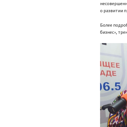
несовершенно
о развитии п
Более подроб
бизнес», тр