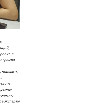
в,
нций,
роект, в
рограмма
, проявить
 с
 стоит
ограммы
приятию
де эксперты