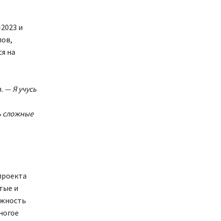
2023 и
лов,
я на
 — Я учусь
ь сложные
проекта
тые и
ежность
ногое