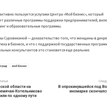
активно пользуется услугами Центра «Мой бизнес», который
ет различные программы поддержки предпринимателей, вкл
зинг и образовательные программы.
ны Суровикиной — доказательство того, что женщины в декре
пеха в бизнесе, и что с поддержкой государственных программ
льных консультантов это становится еще реальнее.
оград
мой бизнес
татья
След
ской области на
В опрокинувшейся под В
ремячая-Котельниково
иномарке скончалс
или по одному пути