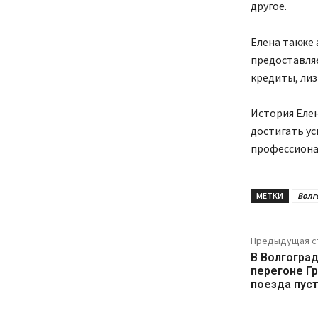
другое.
Елена также 
предоставля
кредиты, ли
История Еле
достигать ус
профессиона
МЕТКИ
Волг
Предыдущая с
В Волгоград
перегоне Г
поезда пуст