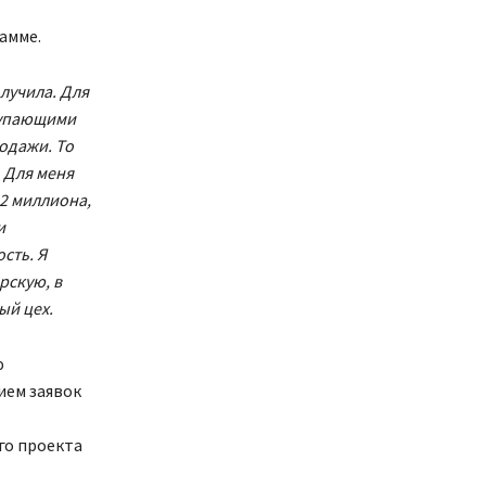
амме.
лучила. Для
ступающими
одажи. То
 Для меня
 2 миллиона,
и
сть. Я
рскую, в
ый цех.
ю
ием заявок
го проекта