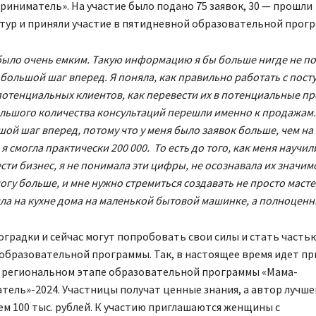
иниматель». На участие было подано 75 заявок, 30 — прошли
тур и приняли участие в пятидневной образовательной прогр
ыло очень емким. Такую информацию я бы больше нигде не по
 большой шаг вперед. Я поняла, как правильно работать с по
потенциальных клиентов, как перевести их в потенциальные пр
ольшого количества консультаций перешли именно к продажам.
шой шаг вперед, потому что у меня было заявок больше, чем на
я смогла практически 200 000. То есть до того, как меня научил
сти бизнес, я не понимала эти цифры, не осознавала их значимо
могу больше, и мне нужно стремиться создавать не просто масте
ла на кухне дома на маленькой бытовой машинке, а полноценн
гоградки и сейчас могут попробовать свои силы и стать часть
бразовательной программы. Так, в настоящее время идет пр
 в региональном этапе образовательной программы «Мама-
ель»-2024. Участницы получат ценные знания, а автор лучше
м 100 тыс. рублей. К участию приглашаются женщины с