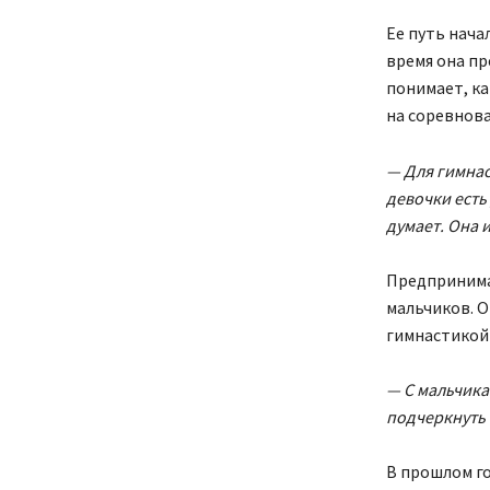
Ее путь нача
время она пр
понимает, ка
на соревнова
— Для гимнас
девочки есть
думает. Она 
Предпринимат
мальчиков. О
гимнастикой 
— С мальчика
подчеркнуть 
В прошлом го