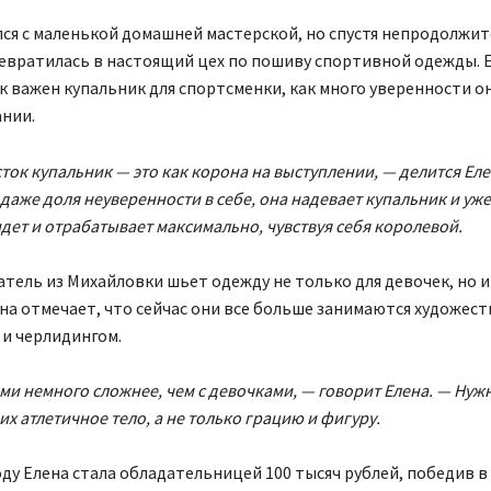
лся с маленькой домашней мастерской, но спустя непродолжи
евратилась в настоящий цех по пошиву спортивной одежды. 
к важен купальник для спортсменки, как много уверенности о
нии.
ток купальник — это как корона на выступлении, — делится Елен
 даже доля неуверенности в себе, она надевает купальник и уже
идет и отрабатывает максимально, чувствуя себя королевой.
ель из Михайловки шьет одежду не только для девочек, но и
на отмечает, что сейчас они все больше занимаются художес
и черлидингом.
ми немного сложнее, чем с девочками, — говорит Елена. — Нуж
их атлетичное тело, а не только грацию и фигуру.
ду Елена стала обладательницей 100 тысяч рублей, победив 