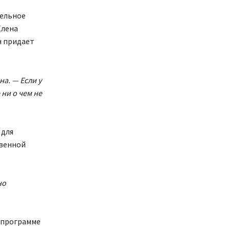
тельное
Елена
н придает
а. — Если у
 ни о чем не
 для
твенной
но
в программе