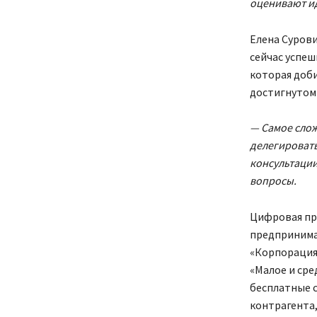
оценивают и
Елена Суров
сейчас успеш
которая доби
достигнутом 
— Самое слож
делегировать
консультации
вопросы.
Цифровая пр
предпринимат
«Корпорация
«Малое и ср
бесплатные 
контрагента,