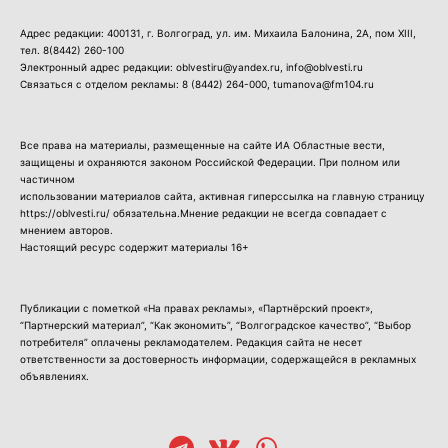
Адрес редакции: 400131, г. Волгоград, ул. им. Михаила Балонина, 2А, пом XIII,
тел.
8(8442) 260-100
Электронный адрес редакции: oblvestiru@yandex.ru, info@oblvesti.ru
Связаться с отделом рекламы:
8 (8442) 264-000
, tumanova@fm104.ru
Все права на материалы, размещенные на сайте ИА Областные вести,
защищены и охраняются законом Российской Федерации. При полном или
частичном
использовании материалов сайта, активная гиперссылка на главную страницу
https://oblvesti.ru/ обязательна.Мнение редакции не всегда совпадает с
мнением авторов.
Настоящий ресурс содержит материалы 16+
Публикации с пометкой «На правах рекламы», «Партнёрский проект»,
“Партнерский материал”, “Как экономить”, “Волгоградское качество”, “Выбор
потребителя” оплачены рекламодателем. Редакция сайта не несет
ответственности за достоверность информации, содержащейся в рекламных
объявлениях.