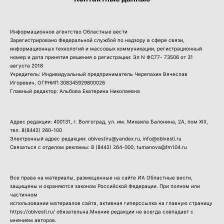
Информационное агентство Областные вести
Зарегистрировано Федеральной службой по надзору в сфере связи,
информационных технологий и массовых коммуникации, регистрационный
номер и дата принятия решения о регистрации: Эл N ФС77- 73506 от 31
августа 2018
Учредитель: Индивидуальный предприниматель Черепахин Вячеслав
Игоревич, ОГРНИП 308345929800026
Главный редактор: Альбова Екатерина Николаевна
Адрес редакции: 400131, г. Волгоград, ул. им. Михаила Балонина, 2А, пом XIII,
тел.
8(8442) 260-100
Электронный адрес редакции: oblvestiru@yandex.ru, info@oblvesti.ru
Связаться с отделом рекламы:
8 (8442) 264-000
, tumanova@fm104.ru
Все права на материалы, размещенные на сайте ИА Областные вести,
защищены и охраняются законом Российской Федерации. При полном или
частичном
использовании материалов сайта, активная гиперссылка на главную страницу
https://oblvesti.ru/ обязательна.Мнение редакции не всегда совпадает с
мнением авторов.