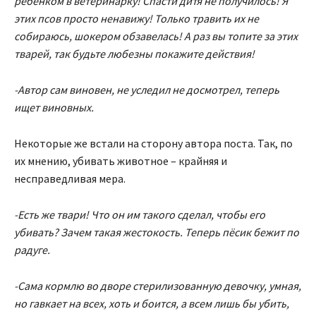
ребëнком в ветеринарку! Спасти дитя не получилось! Я
этих псов просто ненавижу! Только травить их не
собираюсь, шокером обзавелась! А раз вы топите за этих
тварей, так будьте любезны покажите действия!
-Автор сам виновен, не уследил не досмотрел, теперь
ищет виновных.
Некоторые же встали на сторону автора поста. Так, по
их мнению, убивать животное – крайняя и
несправедливая мера.
-Есть же твари! Что он им такого сделал, чтобы его
убивать? Зачем такая жестокость. Теперь пëсик бежит по
радуге.
-Сама кормлю во дворе стерилизованную девочку, умная,
но гавкает на всех, хоть и боится, а всем лишь бы убить,