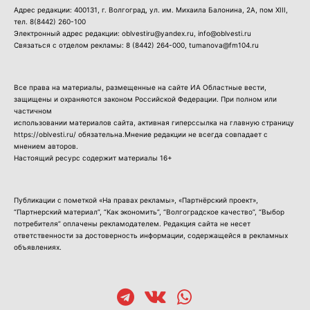
Адрес редакции: 400131, г. Волгоград, ул. им. Михаила Балонина, 2А, пом XIII,
тел.
8(8442) 260-100
Электронный адрес редакции: oblvestiru@yandex.ru, info@oblvesti.ru
Связаться с отделом рекламы:
8 (8442) 264-000
, tumanova@fm104.ru
Все права на материалы, размещенные на сайте ИА Областные вести,
защищены и охраняются законом Российской Федерации. При полном или
частичном
использовании материалов сайта, активная гиперссылка на главную страницу
https://oblvesti.ru/ обязательна.Мнение редакции не всегда совпадает с
мнением авторов.
Настоящий ресурс содержит материалы 16+
Публикации с пометкой «На правах рекламы», «Партнёрский проект»,
“Партнерский материал”, “Как экономить”, “Волгоградское качество”, “Выбор
потребителя” оплачены рекламодателем. Редакция сайта не несет
ответственности за достоверность информации, содержащейся в рекламных
объявлениях.