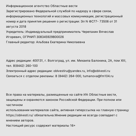
Информационное агентство Областные вести
Зарегистрировано Федеральной службой по надзору в сфере связи,
информационных технологий и массовых коммуникации, регистрационный
номер и дата принятия решения о регистрации: Эл N ФС77- 73506 от 31
августа 2018
Учредитель: Индивидуальный предприниматель Черепахин Вячеслав
Игоревич, ОГРНИП 308345929800026
Главный редактор: Альбова Екатерина Николаевна
Адрес редакции: 400131, г. Волгоград, ул. им. Михаила Балонина, 2А, пом XIII,
тел.
8(8442) 260-100
Электронный адрес редакции: oblvestiru@yandex.ru, info@oblvesti.ru
Связаться с отделом рекламы:
8 (8442) 264-000
, tumanova@fm104.ru
Все права на материалы, размещенные на сайте ИА Областные вести,
защищены и охраняются законом Российской Федерации. При полном или
частичном
использовании материалов сайта, активная гиперссылка на главную страницу
https://oblvesti.ru/ обязательна.Мнение редакции не всегда совпадает с
мнением авторов.
Настоящий ресурс содержит материалы 16+