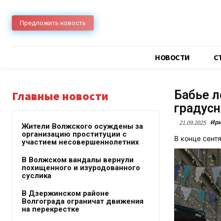
Предложить новость
НОВОСТИ
C
Бабье л
Главные новости
градусн
Ири
21.09.2025
Жители Волжского осуждены за
организацию проституции с
В конце сент
участием несовершеннолетних
В Волжском вандалы вернули
похищенного и изуродованного
суслика
В Дзержинском районе
Волгограда ограничат движения
на перекрестке