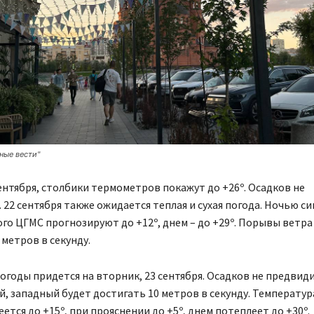
ные вести"
сентября, столбики термометров покажут до +26º. Осадков не
 22 сентября также ожидается теплая и сухая погода. Ночью с
го ЦГМС прогнозируют до +12º, днем – до +29º. Порывы ветра
 метров в секунду.
огоды придется на вторник, 23 сентября. Осадков не предвид
, западный будет достигать 10 метров в секунду. Температур
ется до +15º, при прояснении до +5º, днем потеплеет до +30º.