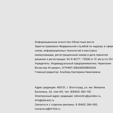
Информационное агентство Областные вести
Зарегистрировано Федеральной службой по надзору в сфер
связи, информационных технологий и массовых
коммуникации, регистрационный номер и дата принятия
решения о регистрации: Эл N ФС77- 73506 от 31 августа 201
Учредитель: Индивидуальный предприниматель Черепахин
Вячеслав Игоревич, ОГРНИП 308345929800026
Главный редактор: Альбова Екатерина Николаевна
Адрес редакции: 400131, г. Волгоград, ул. им. Михаила
Балонина, 2А, пом XIII, тел.
8(8442) 260-100
Электронный адрес редакции: oblvestiru@yandex.ru,
info@oblvesti.ru
Связаться с отделом рекламы:
8 (8442) 264-000
,
tumanova@fm104.ru