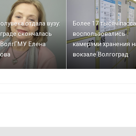
олувека отдала вузу:
Более 17 тысяч пасс
граде скончалась
воспользовались
 ВолгГМУ Елена
камерами хранения н
ова
вокзале Волгоград