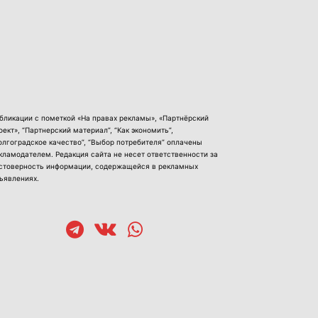
бликации с пометкой «На правах рекламы», «Партнёрский
оект», “Партнерский материал”, “Как экономить”,
олгоградское качество”, “Выбор потребителя” оплачены
кламодателем. Редакция сайта не несет ответственности за
стоверность информации, содержащейся в рекламных
ъявлениях.