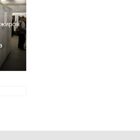
ажиров
а