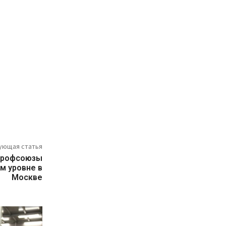
ующая статья
профсоюзы
м уровне в
Москве