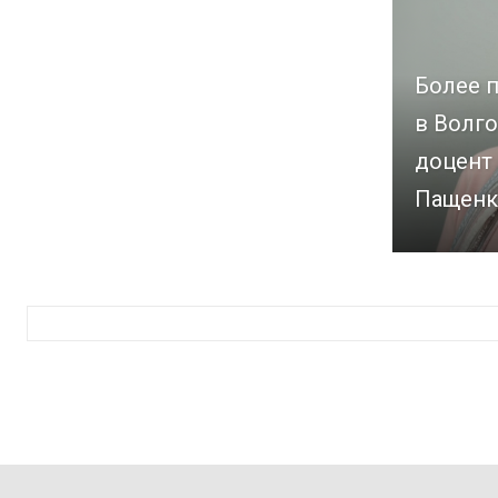
Более п
в Волго
доцент
Пащенк