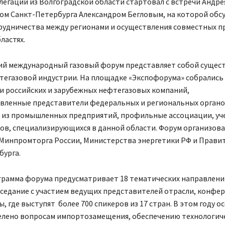
легации из Волгоградской области стартовал с встречи Андр
ром Санкт-Петербурга Александром Бегловым, на которой обс
рудничества между регионами и осуществления совместных п
ластях.
ий международный газовый форум представляет собой сущес
тегазовой индустрии. На площадке «Экспофорума» собрались
и российских и зарубежных нефтегазовых компаний,
вленные представители федеральных и региональных органо
 из промышленных предприятий, профильные ассоциации, уч
ов, специализирующихся в данной области. Форум организова
Минпромторга России, Министерства энергетики РФ и Прави
бурга.
грамма форума предусматривает 18 тематических направлени
седание с участием ведущих представителей отрасли, конфе
ы, где выступят более 700 спикеров из 17 стран. В этом году о
елено вопросам импортозамещения, обеспечению технологич