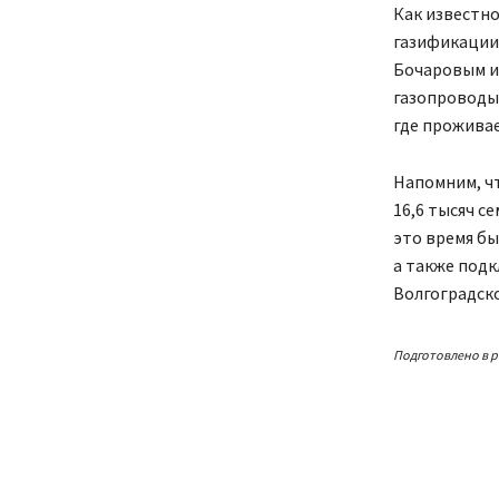
Как известно
газификации 
Бочаровым и 
газопроводы.
где проживае
Напомним, чт
16,6 тысяч с
это время бы
а также подк
Волгоградско
Подготовлено в р