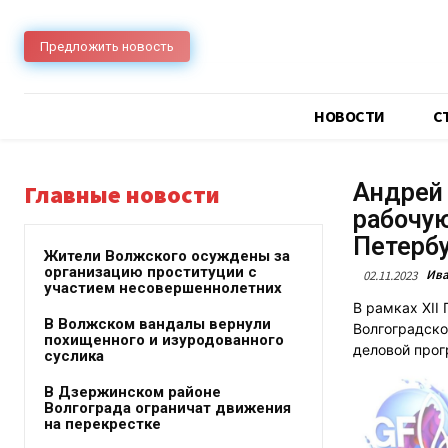
Предложить новость
НОВОСТИ
C
Андрей 
Главные новости
рабочую
Петерб
Жители Волжского осуждены за
организацию проституции с
Ива
02.11.2023
участием несовершеннолетних
В рамках XII
В Волжском вандалы вернули
Волгоградско
похищенного и изуродованного
деловой прог
суслика
В Дзержинском районе
Волгограда ограничат движения
на перекрестке