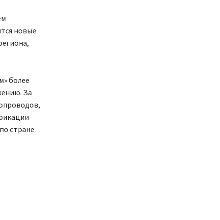
ем
ятся новые
региона,
м» более
жению. За
зопроводов,
ификации
по стране.