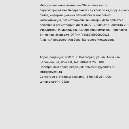
Информационное агентство Областные вести
Зарегистрировано Федеральной службой по надзору в сфер
связи, информационных технологий и массовых
коммуникации, регистрационный номер и дата принятия
решения о регистрации: Эл N ФС77- 73506 от 31 августа 201
Учредитель: Индивидуальный предприниматель Черепахин
Вячеслав Игоревич, ОГРНИП 308345929800026
Главный редактор: Альбова Екатерина Николаевна
Адрес редакции: 400131, г. Волгоград, ул. им. Михаила
Балонина, 2А, пом XIII, тел.
8(8442) 260-100
Электронный адрес редакции: oblvestiru@yandex.ru,
info@oblvesti.ru
Связаться с отделом рекламы:
8 (8442) 264-000
,
tumanova@fm104.ru