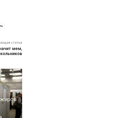
ть
ующая статья
значит мем,
школьников
ажиров
а