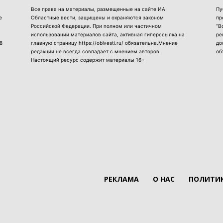
Все права на материалы, размещенные на сайте ИА
Пу
е
Областные вести, защищены и охраняются законом
пр
Российской Федерации. При полном или частичном
“В
использовании материалов сайта, активная гиперссылка на
ре
8
главную страницу https://oblvesti.ru/ обязательна.Мнение
до
редакции не всегда совпадает с мнением авторов.
об
Настоящий ресурс содержит материалы 16+
РЕКЛАМА
О НАС
ПОЛИТИК