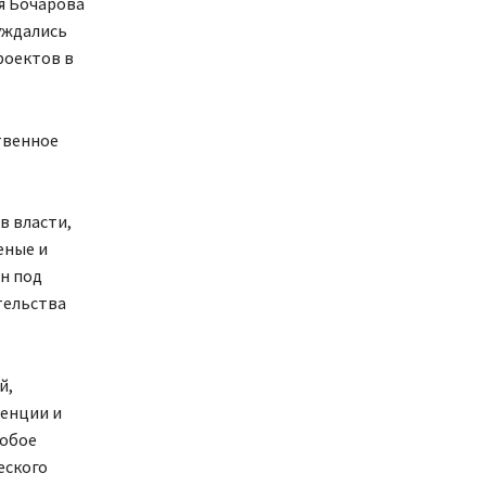
ея Бочарова
уждались
роектов в
твенное
в власти,
еные и
н под
тельства
й,
ренции и
собое
еского