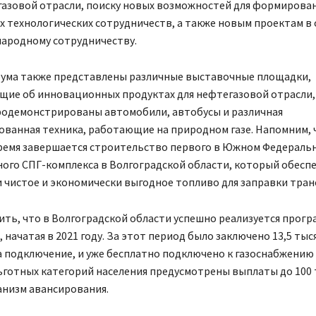
газовой отрасли, поиску новых возможностей для формирова
 технологических сотрудничеств, а также новым проектам в 
народному сотрудничеству.
рума также представлены различные выставочные площадки,
щие об инновационных продуктах для нефтегазовой отрасли,
одемонстрированы автомобили, автобусы и различная
ванная техника, работающие на природном газе. Напомним, 
ремя завершается строительство первого в Южном Федераль
ого СПГ-комплекса в Волгоградской области, который обесп
 чистое и экономически выгодное топливо для заправки тран
ть, что в Волгоградской области успешно реализуется прогр
 начатая в 2021 году. За этот период было заключено 13,5 тыс
 подключение, и уже бесплатно подключено к газоснабжению 
ьготных категорий населения предусмотрены выплаты до 100 
анизм авансирования.