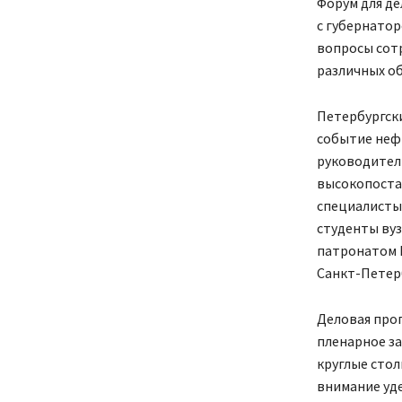
Форум для де
с губернато
вопросы сот
различных об
Петербургск
событие неф
руководител
высокопоста
специалисты
студенты вуз
патронатом 
Санкт-Петер
Деловая про
пленарное за
круглые стол
внимание уд