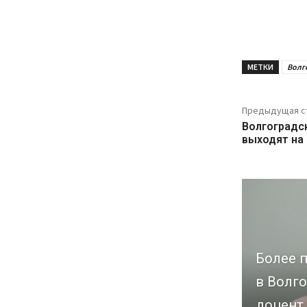
МЕТКИ
Волг
Предыдущая с
Волгоградс
выходят на
Более п
в Волго
доцент