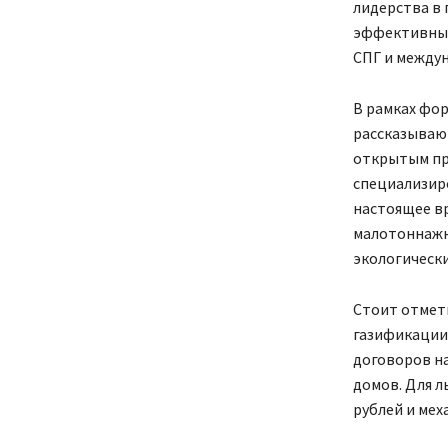
лидерства в 
эффективных
СПГ и между
В рамках фо
рассказываю
открытым пр
специализиро
настоящее в
малотоннажн
экологически
Стоит отмети
газификации,
договоров на
домов. Для л
рублей и мех