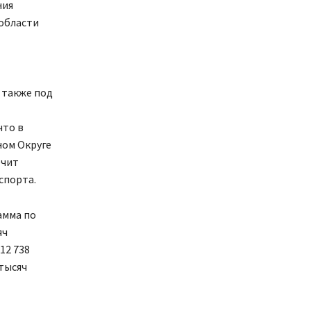
ния
области
 также под
что в
ном Округе
ечит
спорта.
амма по
яч
12 738
тысяч