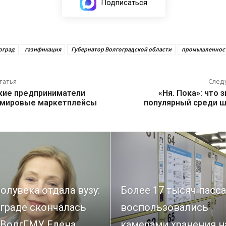
Подписаться
оград
газификация
Губернатор Волгоградской области
промышленнос
татья
След
кие предприниматели
«Ня. Пока»: что 
 мировые маркетплейсы
популярный среди 
олувека отдала вузу:
Более 17 тысяч пасс
граде скончалась
воспользовались
 ВолгГМУ Елена
камерами хранения н