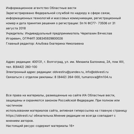
Информационное агентство Областные вести
Зарегистрировано Федеральной службой по надзору в сфере связи,
информационных технологий и массовых коммуникации, регистрационный
номер и дата принятия решения о регистрации: Эл N ФС77- 73506 от 31
августа 2018
Учредитель: Индивидуальный предприниматель Черепахин Вячеслав
Игоревич, ОГРНИП 308345929800026
Главный редактор: Альбова Екатерина Николаевна
Адрес редакции: 400131, г. Волгоград, ул. им. Михаила Балонина, 2А, пом XIII,
тел.
8(8442) 260-100
Электронный адрес редакции: oblvestiru@yandex.ru, info@oblvesti.ru
Связаться с отделом рекламы:
8 (8442) 264-000
, tumanova@fm104.ru
Все права на материалы, размещенные на сайте ИА Областные вести,
защищены и охраняются законом Российской Федерации. При полном или
частичном
использовании материалов сайта, активная гиперссылка на главную страницу
https://oblvesti.ru/ обязательна.Мнение редакции не всегда совпадает с
мнением авторов.
Настоящий ресурс содержит материалы 16+