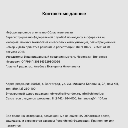
Контактные данные
Информационное агентство Областные вести
Зарегистрировано Федеральной службой по надзору в сфере связи,
информационных технологий и массовых коммуникации, регистрационный
номер и дата принятия решения о регистрации: Эл N ФС77- 73506 от 31
августа 2018
Учредитель: Индивидуальный предприниматель Черепахин Вячеслав
Игоревич, ОГРНИП 308345929800026
Главный редактор: Альбова Екатерина Николаевна
Адрес редакции: 400131, г. Волгоград, ул. им. Михаила Балонина, 2А, пом XIII,
тел.
8(8442) 260-100
Электронный адрес редакции: oblvestiru@yandex.ru, info@oblvesti.ru
Связаться с отделом рекламы:
8 (8442) 264-000
, tumanova@fm104.ru
Все права на материалы, размещенные на сайте ИА Областные вести,
защищены и охраняются законом Российской Федерации. При полном или
частичном