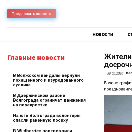
Предложить новость
НОВОСТИ
C
Жители 
Главные новости
досрочн
Ива
30.05.2026
В Волжском вандалы вернули
похищенного и изуродованного
В июне графи
суслика
празднование
В Дзержинском районе
Волгограда ограничат движения
на перекрестке
На юге Волгограда волонтеры
спасли раненную лосиху
В Wildberries подтвердили