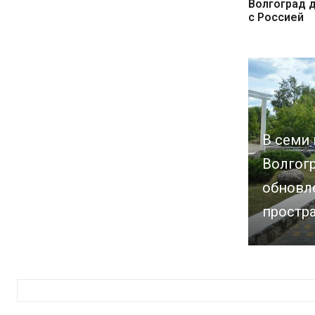
Волгоград 
с Россией
В семи
Волгог
обновл
простр