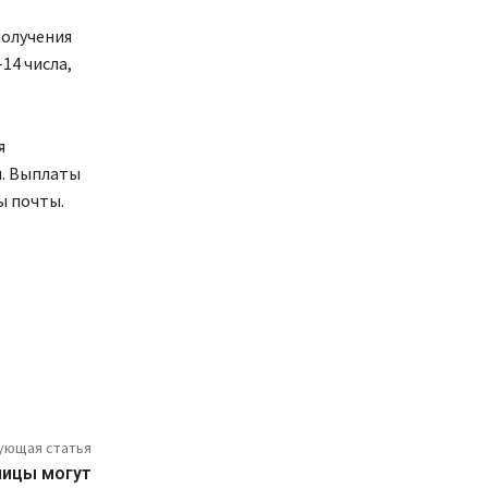
получения
14 числа,
я
я. Выплаты
ы почты.
ующая статья
лицы могут