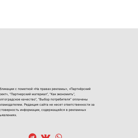
бликации с пометкой «На правах рекламы», «Партнёрский
оект», “Партнерский материал”, “Как экономить”,
олгоградское качество”, “Выбор потребителя” оплачены
кламодателем. Редакция сайта не несет ответственности за
стоверность информации, содержащейся в рекламных
ъявлениях.