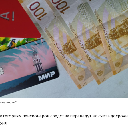
ные вести"
тегориям пенсионеров средства переведут на счета досрочн
юня.