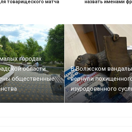
для товарищеского матча
назвать именами ф
 малых городах
радской области
В Волжском вандал
ены общественные
вернули похищенного
анства
изуродованного сусл