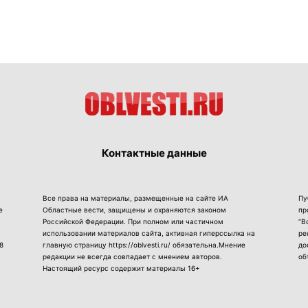
Контактные данные
Все права на материалы, размещенные на сайте ИА
Пу
е
Областные вести, защищены и охраняются законом
пр
Российской Федерации. При полном или частичном
“В
использовании материалов сайта, активная гиперссылка на
ре
8
главную страницу https://oblvesti.ru/ обязательна.Мнение
до
редакции не всегда совпадает с мнением авторов.
об
Настоящий ресурс содержит материалы 16+