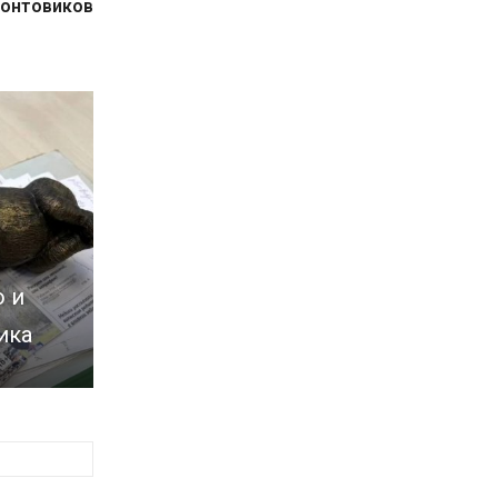
ронтовиков
ы
 и
ика