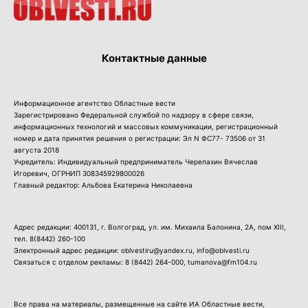
Контактные данные
Информационное агентство Областные вести
Зарегистрировано Федеральной службой по надзору в сфере связи,
информационных технологий и массовых коммуникации, регистрационный
номер и дата принятия решения о регистрации: Эл N ФС77- 73506 от 31
августа 2018
Учредитель: Индивидуальный предприниматель Черепахин Вячеслав
Игоревич, ОГРНИП 308345929800026
Главный редактор: Альбова Екатерина Николаевна
Адрес редакции: 400131, г. Волгоград, ул. им. Михаила Балонина, 2А, пом XIII,
тел.
8(8442) 260-100
Электронный адрес редакции: oblvestiru@yandex.ru, info@oblvesti.ru
Связаться с отделом рекламы:
8 (8442) 264-000
, tumanova@fm104.ru
Все права на материалы, размещенные на сайте ИА Областные вести,