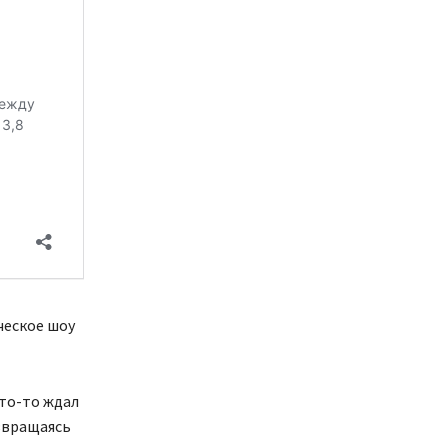
ческое шоу
кто-то ждал
озвращаясь