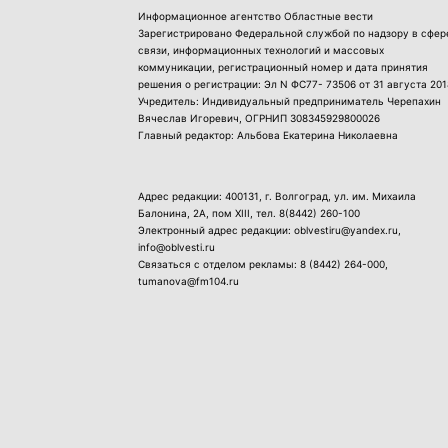
Информационное агентство Областные вести
Зарегистрировано Федеральной службой по надзору в сфер
связи, информационных технологий и массовых
коммуникации, регистрационный номер и дата принятия
решения о регистрации: Эл N ФС77- 73506 от 31 августа 201
Учредитель: Индивидуальный предприниматель Черепахин
Вячеслав Игоревич, ОГРНИП 308345929800026
Главный редактор: Альбова Екатерина Николаевна
Адрес редакции: 400131, г. Волгоград, ул. им. Михаила
Балонина, 2А, пом XIII, тел.
8(8442) 260-100
Электронный адрес редакции: oblvestiru@yandex.ru,
info@oblvesti.ru
Связаться с отделом рекламы:
8 (8442) 264-000
,
tumanova@fm104.ru