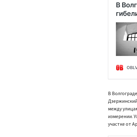
В Волгоград
Дзержинский
между улицам
измерении. У
участке от А