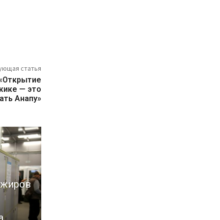
ующая статья
 «Открытие
жике — это
ать Анапу»
ажиров
а