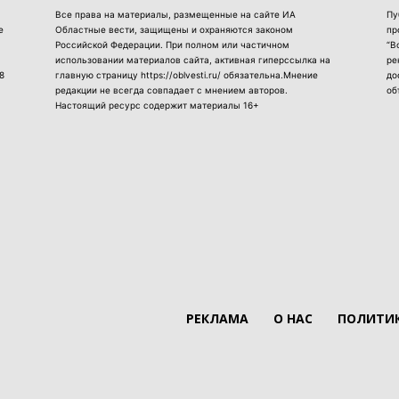
Все права на материалы, размещенные на сайте ИА
Пу
е
Областные вести, защищены и охраняются законом
пр
Российской Федерации. При полном или частичном
“В
использовании материалов сайта, активная гиперссылка на
ре
8
главную страницу https://oblvesti.ru/ обязательна.Мнение
до
редакции не всегда совпадает с мнением авторов.
об
Настоящий ресурс содержит материалы 16+
РЕКЛАМА
О НАС
ПОЛИТИК