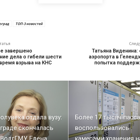
оград
ТОП-3 новостей
татья
След
де завершено
Татьяна Виденина:
ние дела о гибели шести
аэропорта в Геленд
 время взрыва на КНС
попытка поддерж
олувека отдала вузу:
Более 17 тысяч пасс
граде скончалась
воспользовались
 ВолгГМУ Елена
камерами хранения н