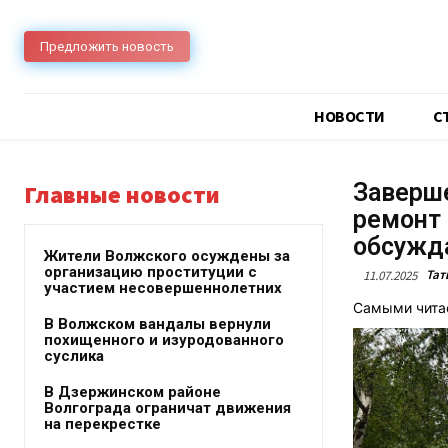
Предложить новость
НОВОСТИ
C
Заверше
Главные новости
ремонт 
обсужд
Жители Волжского осуждены за
организацию проституции с
Тат
11.07.2025
участием несовершеннолетних
Самыми чита
В Волжском вандалы вернули
похищенного и изуродованного
суслика
В Дзержинском районе
Волгограда ограничат движения
на перекрестке