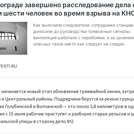
е начинается новый этап обновления трамвайной линии, зат
 и Центральный районы. Подрядчики берутся за реконструкц
и Голубинской и Волчанской — это около 3,8 километров в о
же с 15 июля рабочие приступят к разборке старых рельсов и 
ральской улицы в сторону депо №2.