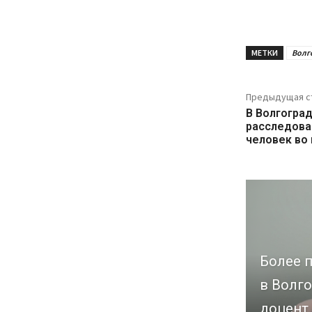
МЕТКИ
Волг
Предыдущая с
В Волгогра
расследова
человек во
Более п
в Волго
доцент