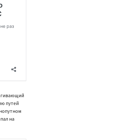
рагивающий
ию путей
днопутном
шпал на