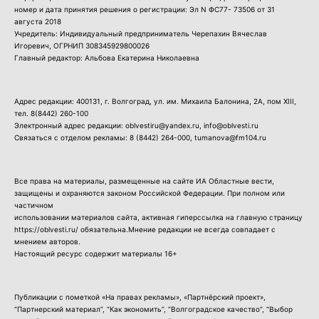
номер и дата принятия решения о регистрации: Эл N ФС77- 73506 от 31
августа 2018
Учредитель: Индивидуальный предприниматель Черепахин Вячеслав
Игоревич, ОГРНИП 308345929800026
Главный редактор: Альбова Екатерина Николаевна
Адрес редакции: 400131, г. Волгоград, ул. им. Михаила Балонина, 2А, пом XIII,
тел.
8(8442) 260-100
Электронный адрес редакции: oblvestiru@yandex.ru, info@oblvesti.ru
Связаться с отделом рекламы:
8 (8442) 264-000
, tumanova@fm104.ru
Все права на материалы, размещенные на сайте ИА Областные вести,
защищены и охраняются законом Российской Федерации. При полном или
частичном
использовании материалов сайта, активная гиперссылка на главную страницу
https://oblvesti.ru/ обязательна.Мнение редакции не всегда совпадает с
мнением авторов.
Настоящий ресурс содержит материалы 16+
Публикации с пометкой «На правах рекламы», «Партнёрский проект»,
“Партнерский материал”, “Как экономить”, “Волгоградское качество”, “Выбор