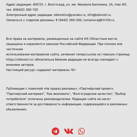
Адрес редакции: 400131, г. Волгоград, ул. им. Михаила Балонина, 2А, пом XIII,
тел.
8(8442) 260-100
Электронный адрес редакции: oblvestiru@yandex.ru, info@oblvesti.ru
Связаться с отделом рекламы:
8 (8442) 264-000
, tumanova@fm104.ru
Все права на материалы, размещенные на сайте ИА Областные вести,
защищены и охраняются законом Российской Федерации. При полном или
частичном
использовании материалов сайта, активная гиперссылка на главную страницу
https://oblvesti.ru/ обязательна.Мнение редакции не всегда совпадает с
мнением авторов.
Настоящий ресурс содержит материалы 16+
Публикации с пометкой «На правах рекламы», «Партнёрский проект»,
“Партнерский материал”, “Как экономить”, “Волгоградское качество”, “Выбор
потребителя” оплачены рекламодателем. Редакция сайта не несет
ответственности за достоверность информации, содержащейся в рекламных
объявлениях.