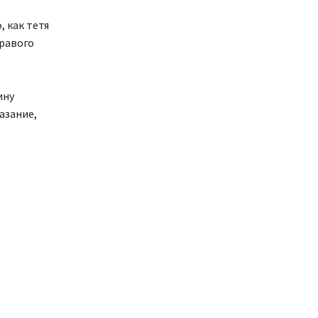
 как тетя
правого
ину
азание,