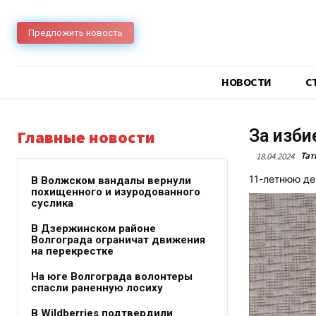
Предложить новость
НОВОСТИ
C
За изби
Главные новости
Тат
18.04.2024
11-летнюю де
В Волжском вандалы вернули
похищенного и изуродованного
суслика
В Дзержинском районе
Волгограда ограничат движения
на перекрестке
На юге Волгограда волонтеры
спасли раненную лосиху
В Wildberries подтвердили