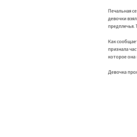
Печальная се
девочки взял
предплечья. 
Как сообщает
признала час
которое она 
Девочка прож