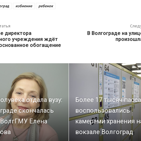
оград
избиение
ребенок
татья
След
де директора
В Волгограде на улиц
ного учреждения ждёт
произошл
боснованное обогащение
олувека отдала вузу:
Более 17 тысяч пасс
граде скончалась
воспользовались
 ВолгГМУ Елена
камерами хранения н
ова
вокзале Волгоград