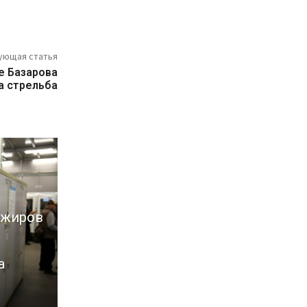
ующая статья
е Базарова
а стрельба
ажиров
а