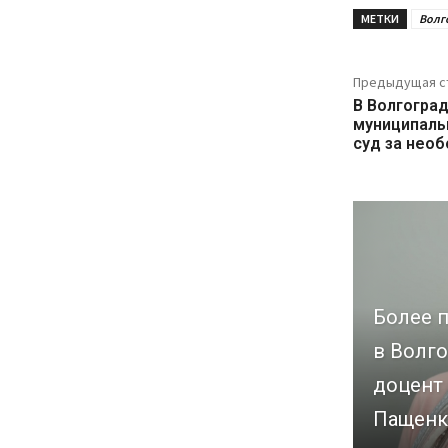
МЕТКИ
Волг
Предыдущая с
В Волгогра
муниципаль
суд за нео
Более п
в Волго
доцент
Пащенк