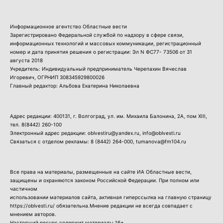
Информационное агентство Областные вести
Зарегистрировано Федеральной службой по надзору в сфере связи,
информационных технологий и массовых коммуникации, регистрационный
номер и дата принятия решения о регистрации: Эл N ФС77- 73506 от 31
августа 2018
Учредитель: Индивидуальный предприниматель Черепахин Вячеслав
Игоревич, ОГРНИП 308345929800026
Главный редактор: Альбова Екатерина Николаевна
Адрес редакции: 400131, г. Волгоград, ул. им. Михаила Балонина, 2А, пом XIII,
тел.
8(8442) 260-100
Электронный адрес редакции: oblvestiru@yandex.ru, info@oblvesti.ru
Связаться с отделом рекламы:
8 (8442) 264-000
, tumanova@fm104.ru
Все права на материалы, размещенные на сайте ИА Областные вести,
защищены и охраняются законом Российской Федерации. При полном или
частичном
использовании материалов сайта, активная гиперссылка на главную страницу
https://oblvesti.ru/ обязательна.Мнение редакции не всегда совпадает с
мнением авторов.
Настоящий ресурс содержит материалы 16+