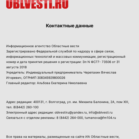
Контактные данные
Информационное агентство Областные вести
Зарегистрировано Федеральной службой по надзору в сфере связи,
информационных технологий и массовых коммуникации, регистрационный
номер и дата принятия решения о регистрации: Эл N ФС77- 73506 от 31
августа 2018
Учредитель: Индивидуальный предприниматель Черепахин Вячеслав
Игоревич, ОГРНИП 308345929800026
Главный редактор: Альбова Екатерина Николаевна
Адрес редакции: 400131, г. Волгоград, ул. им. Михаила Балонина, 2А, пом XIII,
тел.
8(8442) 260-100
Электронный адрес редакции: oblvestiru@yandex.ru, info@oblvesti.ru
Связаться с отделом рекламы:
8 (8442) 264-000
, tumanova@fm104.ru
Все права на материалы, размещенные на сайте ИА Областные вести,