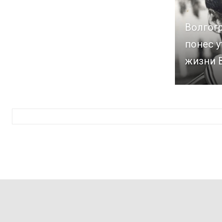
Волгог
понес у
жизни 