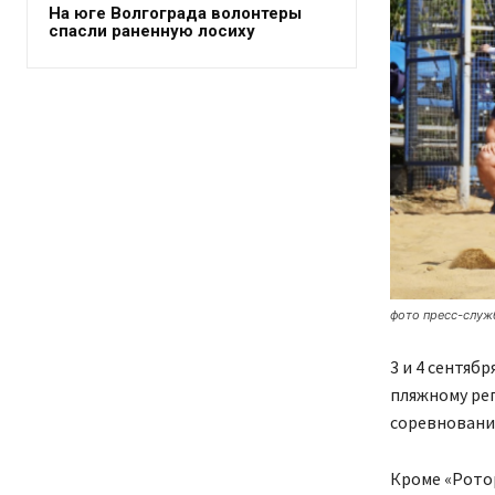
На юге Волгограда волонтеры
спасли раненную лосиху
фото пресс-служ
3 и 4 сентяб
пляжному ре
соревновани
Кроме «Ротор