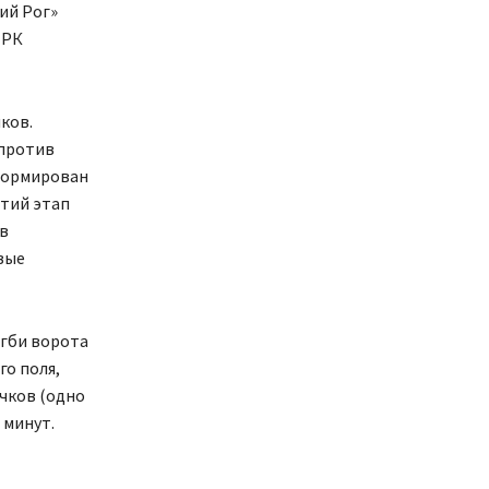
ий Рог»
 РК
ков.
 против
сформирован
етий этап
в
вые
егби ворота
го поля,
чков (одно
 минут.