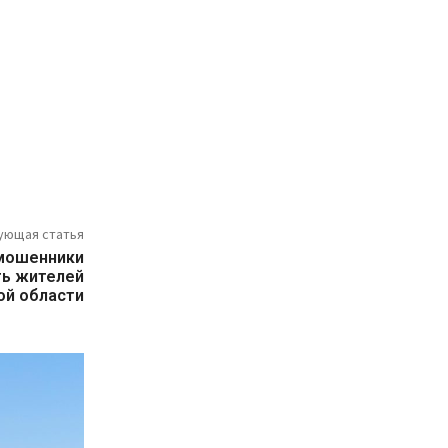
ующая статья
мошенники
ь жителей
ой области