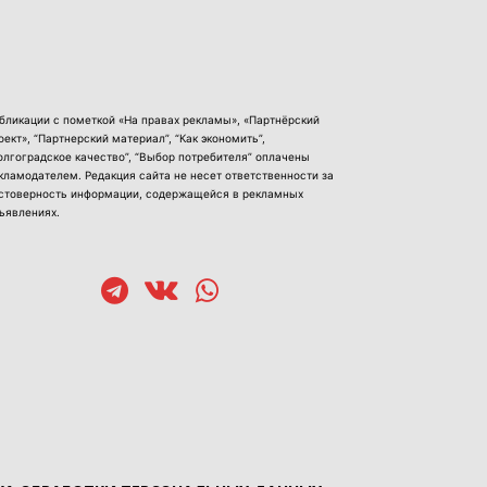
бликации с пометкой «На правах рекламы», «Партнёрский
оект», “Партнерский материал”, “Как экономить”,
олгоградское качество”, “Выбор потребителя” оплачены
кламодателем. Редакция сайта не несет ответственности за
стоверность информации, содержащейся в рекламных
ъявлениях.