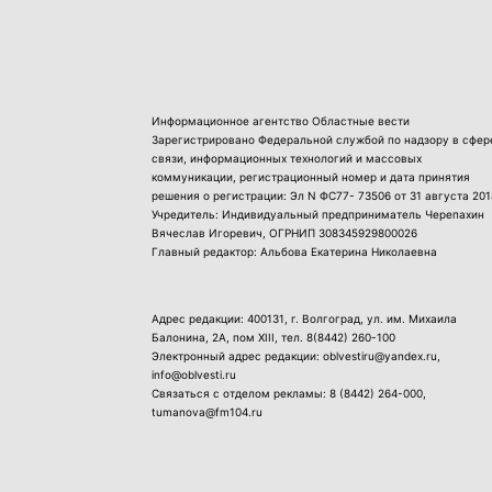
Информационное агентство Областные вести
Зарегистрировано Федеральной службой по надзору в сфер
связи, информационных технологий и массовых
коммуникации, регистрационный номер и дата принятия
решения о регистрации: Эл N ФС77- 73506 от 31 августа 201
Учредитель: Индивидуальный предприниматель Черепахин
Вячеслав Игоревич, ОГРНИП 308345929800026
Главный редактор: Альбова Екатерина Николаевна
Адрес редакции: 400131, г. Волгоград, ул. им. Михаила
Балонина, 2А, пом XIII, тел.
8(8442) 260-100
Электронный адрес редакции: oblvestiru@yandex.ru,
info@oblvesti.ru
Связаться с отделом рекламы:
8 (8442) 264-000
,
tumanova@fm104.ru