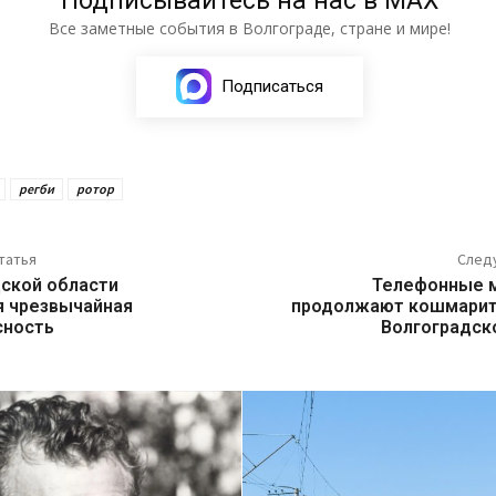
Подписывайтесь на нас в МАХ
Все заметные события в Волгограде, стране и мире!
Подписаться
регби
ротор
татья
След
дской области
Телефонные 
я чрезвычайная
продолжают кошмарит
сность
Волгоградск