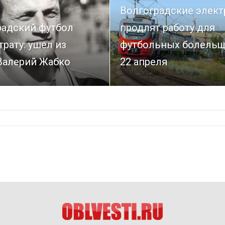
Волгоградские элект
радский футбол
продлят работу для
трату: ушел из
футбольных болель
Валерий Жабко
22 апреля