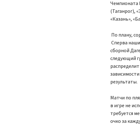
Чемпионата Р
(Таганрог), 
«Казань», «Б
По плану, со
Сперва наши 
сборной Даге
следующий гр
распределит 
зависимости 
результаты.
Матчи по пля
в игре не ис
требуется м
очко за кажду