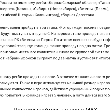
оссии по пляжному регби: сборная Самарской области, «Таган
«Энергия» (Казань), «Сибирь» (Новосибирск), «Витязь» (Пермь),
алтийский Шторм» (Калининград), сборная Дагестана.
ревнования пройдут в три этапа. «Ротор» ждёт восемь поедин
будут выступать в группе С. На первом этапе проведёт игры
стана и РК «Витязь» из Перми. По итогам всех встреч будет 
упповой этап, где команды также проведут по два матча. Тр
призовые места: все коллективы снова по групповой системе 
от набранных очков сыграют по два матча и установят итого
жному регби проходят на песке. В отличие от классического р
пользуются. Также в игре используется меньший размер игрово
еньшее количество игроков, действует упрощённый подсчёт о
ю попытку). В команде играет 5 человек, а матч длится всего 5