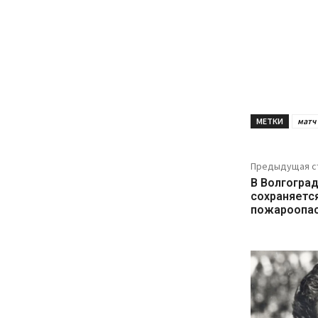
МЕТКИ
матч
Предыдущая с
В Волгогра
сохраняетс
пожароопа