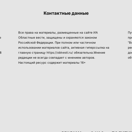
Контактные данные
Все права на материалы, размещенные на сайте ИА
Пу
е
Областные вести, защищены и охраняются законом
пр
Российской Федерации. При полном или частичном
“В
использовании материалов сайта, активная гиперссылка на
ре
8
главную страницу https://oblvesti.ru/ обязательна.Мнение
до
редакции не всегда совпадает с мнением авторов.
об
Настоящий ресурс содержит материалы 16+