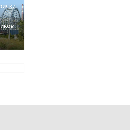
рички
щиков