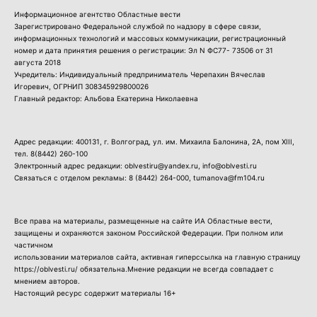
Информационное агентство Областные вести
Зарегистрировано Федеральной службой по надзору в сфере связи,
информационных технологий и массовых коммуникации, регистрационный
номер и дата принятия решения о регистрации: Эл N ФС77- 73506 от 31
августа 2018
Учредитель: Индивидуальный предприниматель Черепахин Вячеслав
Игоревич, ОГРНИП 308345929800026
Главный редактор: Альбова Екатерина Николаевна
Адрес редакции: 400131, г. Волгоград, ул. им. Михаила Балонина, 2А, пом XIII,
тел.
8(8442) 260-100
Электронный адрес редакции: oblvestiru@yandex.ru, info@oblvesti.ru
Связаться с отделом рекламы:
8 (8442) 264-000
, tumanova@fm104.ru
Все права на материалы, размещенные на сайте ИА Областные вести,
защищены и охраняются законом Российской Федерации. При полном или
частичном
использовании материалов сайта, активная гиперссылка на главную страницу
https://oblvesti.ru/ обязательна.Мнение редакции не всегда совпадает с
мнением авторов.
Настоящий ресурс содержит материалы 16+