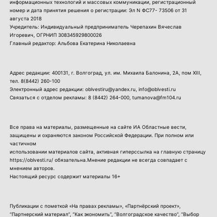
информационных технологий и массовых коммуникации, регистрационный
номер и дата принятия решения о регистрации: Эл N ФС77- 73506 от 31
августа 2018
Учредитель: Индивидуальный предприниматель Черепахин Вячеслав
Игоревич, ОГРНИП 308345929800026
Главный редактор: Альбова Екатерина Николаевна
Адрес редакции: 400131, г. Волгоград, ул. им. Михаила Балонина, 2А, пом XIII,
тел.
8(8442) 260-100
Электронный адрес редакции: oblvestiru@yandex.ru, info@oblvesti.ru
Связаться с отделом рекламы:
8 (8442) 264-000
, tumanova@fm104.ru
Все права на материалы, размещенные на сайте ИА Областные вести,
защищены и охраняются законом Российской Федерации. При полном или
частичном
использовании материалов сайта, активная гиперссылка на главную страницу
https://oblvesti.ru/ обязательна.Мнение редакции не всегда совпадает с
мнением авторов.
Настоящий ресурс содержит материалы 16+
Публикации с пометкой «На правах рекламы», «Партнёрский проект»,
“Партнерский материал”, “Как экономить”, “Волгоградское качество”, “Выбор