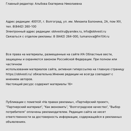
Главный редактор: Альбова Екатерина Николаевна
Адрес редакции: 400131, г. Волгоград, ул. им. Михаила Балонина, 2А, пом XIII,
тел.
8(8442) 260-100
Электронный адрес редакции: oblvestiru@yandex.ru, info@oblvesti.ru
Связаться с отделом рекламы:
8 (8442) 264-000
, tumanova@fm104.ru
Все права на материалы, размещенные на сайте ИА Областные вести,
защищены и охраняются законом Российской Федерации. При полном или
частичном
использовании материалов сайта, активная гиперссылка на главную страницу
https://oblvesti.ru/ обязательна.Мнение редакции не всегда совпадает с
мнением авторов.
Настоящий ресурс содержит материалы 16+
Публикации с пометкой «На правах рекламы», «Партнёрский проект»,
“Партнерский материал”, “Как экономить”, “Волгоградское качество”, “Выбор
потребителя” оплачены рекламодателем. Редакция сайта не несет
ответственности за достоверность информации, содержащейся в рекламных
объявлениях.