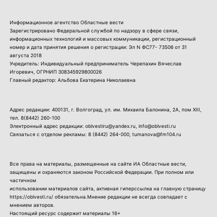
Информационное агентство Областные вести
Зарегистрировано Федеральной службой по надзору в сфере связи,
информационных технологий и массовых коммуникации, регистрационный
номер и дата принятия решения о регистрации: Эл N ФС77- 73506 от 31
августа 2018
Учредитель: Индивидуальный предприниматель Черепахин Вячеслав
Игоревич, ОГРНИП 308345929800026
Главный редактор: Альбова Екатерина Николаевна
Адрес редакции: 400131, г. Волгоград, ул. им. Михаила Балонина, 2А, пом XIII,
тел.
8(8442) 260-100
Электронный адрес редакции: oblvestiru@yandex.ru, info@oblvesti.ru
Связаться с отделом рекламы:
8 (8442) 264-000
, tumanova@fm104.ru
Все права на материалы, размещенные на сайте ИА Областные вести,
защищены и охраняются законом Российской Федерации. При полном или
частичном
использовании материалов сайта, активная гиперссылка на главную страницу
https://oblvesti.ru/ обязательна.Мнение редакции не всегда совпадает с
мнением авторов.
Настоящий ресурс содержит материалы 16+