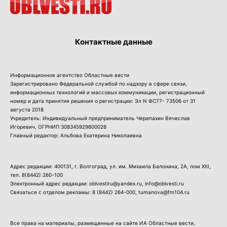
Контактные данные
Информационное агентство Областные вести
Зарегистрировано Федеральной службой по надзору в сфере связи,
информационных технологий и массовых коммуникации, регистрационный
номер и дата принятия решения о регистрации: Эл N ФС77- 73506 от 31
августа 2018
Учредитель: Индивидуальный предприниматель Черепахин Вячеслав
Игоревич, ОГРНИП 308345929800026
Главный редактор: Альбова Екатерина Николаевна
Адрес редакции: 400131, г. Волгоград, ул. им. Михаила Балонина, 2А, пом XIII,
тел.
8(8442) 260-100
Электронный адрес редакции: oblvestiru@yandex.ru, info@oblvesti.ru
Связаться с отделом рекламы:
8 (8442) 264-000
, tumanova@fm104.ru
Все права на материалы, размещенные на сайте ИА Областные вести,