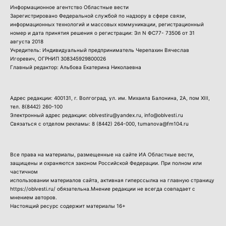
Информационное агентство Областные вести
Зарегистрировано Федеральной службой по надзору в сфере связи,
информационных технологий и массовых коммуникации, регистрационный
номер и дата принятия решения о регистрации: Эл N ФС77- 73506 от 31
августа 2018
Учредитель: Индивидуальный предприниматель Черепахин Вячеслав
Игоревич, ОГРНИП 308345929800026
Главный редактор: Альбова Екатерина Николаевна
Адрес редакции: 400131, г. Волгоград, ул. им. Михаила Балонина, 2А, пом XIII,
тел.
8(8442) 260-100
Электронный адрес редакции: oblvestiru@yandex.ru, info@oblvesti.ru
Связаться с отделом рекламы:
8 (8442) 264-000
, tumanova@fm104.ru
Все права на материалы, размещенные на сайте ИА Областные вести,
защищены и охраняются законом Российской Федерации. При полном или
частичном
использовании материалов сайта, активная гиперссылка на главную страницу
https://oblvesti.ru/ обязательна.Мнение редакции не всегда совпадает с
мнением авторов.
Настоящий ресурс содержит материалы 16+