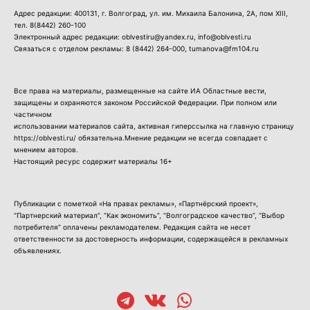
Адрес редакции: 400131, г. Волгоград, ул. им. Михаила Балонина, 2А, пом XIII,
тел.
8(8442) 260-100
Электронный адрес редакции: oblvestiru@yandex.ru, info@oblvesti.ru
Связаться с отделом рекламы:
8 (8442) 264-000
, tumanova@fm104.ru
Все права на материалы, размещенные на сайте ИА Областные вести,
защищены и охраняются законом Российской Федерации. При полном или
частичном
использовании материалов сайта, активная гиперссылка на главную страницу
https://oblvesti.ru/ обязательна.Мнение редакции не всегда совпадает с
мнением авторов.
Настоящий ресурс содержит материалы 16+
Публикации с пометкой «На правах рекламы», «Партнёрский проект»,
“Партнерский материал”, “Как экономить”, “Волгоградское качество”, “Выбор
потребителя” оплачены рекламодателем. Редакция сайта не несет
ответственности за достоверность информации, содержащейся в рекламных
объявлениях.