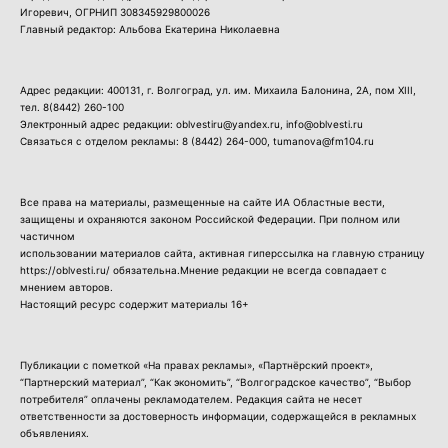
Игоревич, ОГРНИП 308345929800026
Главный редактор: Альбова Екатерина Николаевна
Адрес редакции: 400131, г. Волгоград, ул. им. Михаила Балонина, 2А, пом XIII,
тел.
8(8442) 260-100
Электронный адрес редакции: oblvestiru@yandex.ru, info@oblvesti.ru
Связаться с отделом рекламы:
8 (8442) 264-000
, tumanova@fm104.ru
Все права на материалы, размещенные на сайте ИА Областные вести,
защищены и охраняются законом Российской Федерации. При полном или
частичном
использовании материалов сайта, активная гиперссылка на главную страницу
https://oblvesti.ru/ обязательна.Мнение редакции не всегда совпадает с
мнением авторов.
Настоящий ресурс содержит материалы 16+
Публикации с пометкой «На правах рекламы», «Партнёрский проект»,
“Партнерский материал”, “Как экономить”, “Волгоградское качество”, “Выбор
потребителя” оплачены рекламодателем. Редакция сайта не несет
ответственности за достоверность информации, содержащейся в рекламных
объявлениях.