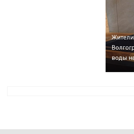
Жители
Волгогр
воды на