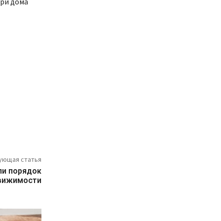
три дома
ующая статья
ли порядок
движимости