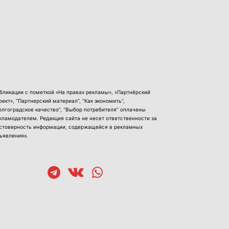
бликации с пометкой «На правах рекламы», «Партнёрский
оект», “Партнерский материал”, “Как экономить”,
олгоградское качество”, “Выбор потребителя” оплачены
кламодателем. Редакция сайта не несет ответственности за
стоверность информации, содержащейся в рекламных
ъявлениях.