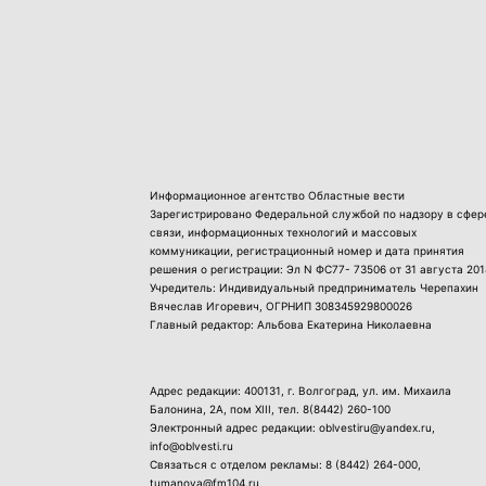
Информационное агентство Областные вести
Зарегистрировано Федеральной службой по надзору в сфер
связи, информационных технологий и массовых
коммуникации, регистрационный номер и дата принятия
решения о регистрации: Эл N ФС77- 73506 от 31 августа 201
Учредитель: Индивидуальный предприниматель Черепахин
Вячеслав Игоревич, ОГРНИП 308345929800026
Главный редактор: Альбова Екатерина Николаевна
Адрес редакции: 400131, г. Волгоград, ул. им. Михаила
Балонина, 2А, пом XIII, тел.
8(8442) 260-100
Электронный адрес редакции: oblvestiru@yandex.ru,
info@oblvesti.ru
Связаться с отделом рекламы:
8 (8442) 264-000
,
tumanova@fm104.ru