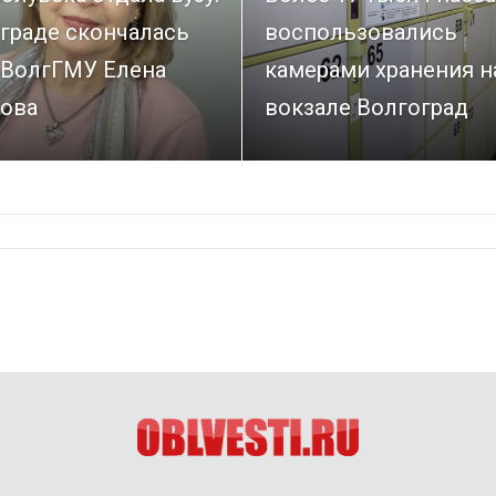
граде скончалась
воспользовались
 ВолгГМУ Елена
камерами хранения н
ова
вокзале Волгоград