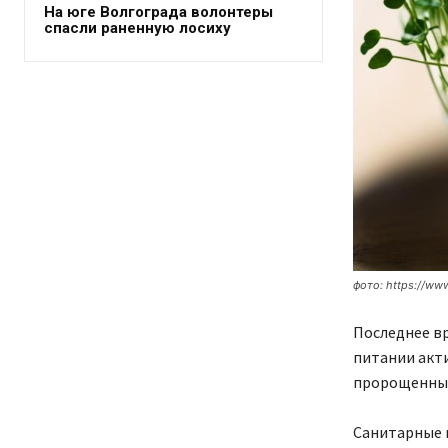
На юге Волгограда волонтеры
спасли раненную лосиху
фото: https://ww
Последнее вр
питании акт
пророщенные
Санитарные в