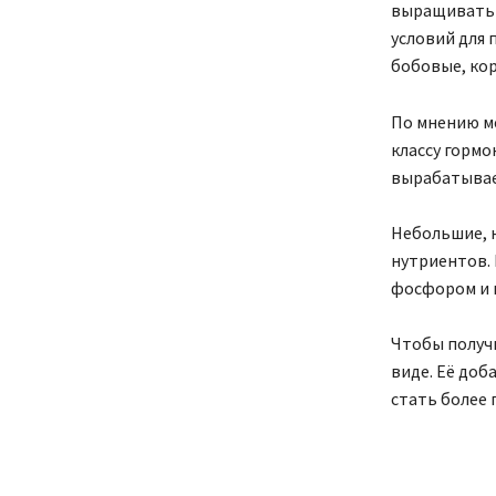
выращивать н
условий для 
бобовые, ко
По мнению м
классу гормо
вырабатывае
Небольшие, 
нутриентов. 
фосфором и 
Чтобы получи
виде. Её доб
стать более 