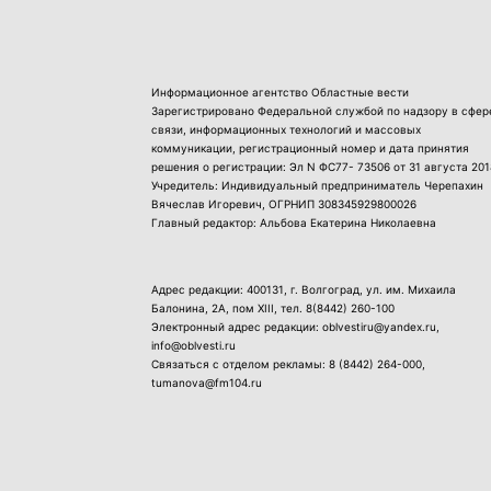
Информационное агентство Областные вести
Зарегистрировано Федеральной службой по надзору в сфер
связи, информационных технологий и массовых
коммуникации, регистрационный номер и дата принятия
решения о регистрации: Эл N ФС77- 73506 от 31 августа 201
Учредитель: Индивидуальный предприниматель Черепахин
Вячеслав Игоревич, ОГРНИП 308345929800026
Главный редактор: Альбова Екатерина Николаевна
Адрес редакции: 400131, г. Волгоград, ул. им. Михаила
Балонина, 2А, пом XIII, тел.
8(8442) 260-100
Электронный адрес редакции: oblvestiru@yandex.ru,
info@oblvesti.ru
Связаться с отделом рекламы:
8 (8442) 264-000
,
tumanova@fm104.ru