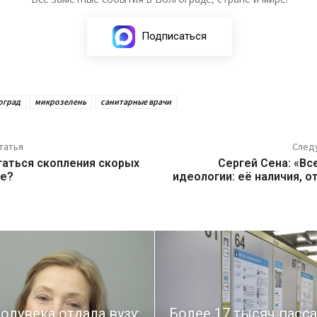
Подписаться
оград
микрозелень
санитарные врачи
татья
След
гаться скопления скорых
Сергей Сена: «Вс
де?
идеологии: её наличия, о
олувека отдала вузу:
Более 17 тысяч пасс