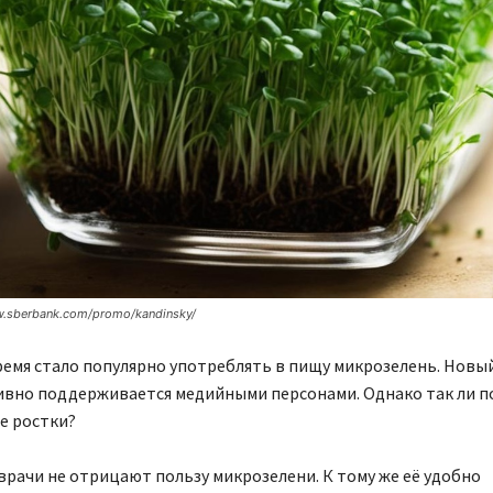
w.sberbank.com/promo/kandinsky/
емя стало популярно употреблять в пищу микрозелень. Новый
ивно поддерживается медийными персонами. Однако так ли п
 ростки?
рачи не отрицают пользу микрозелени. К тому же её удобно