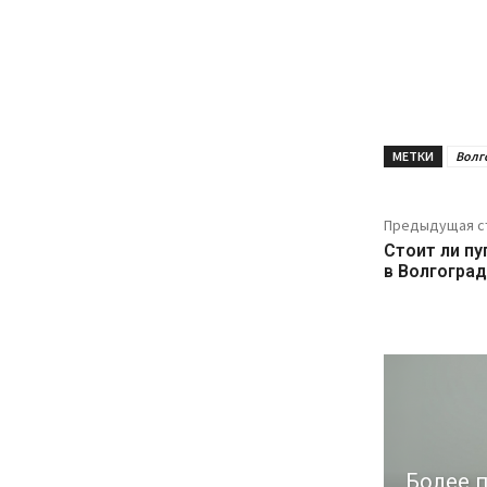
МЕТКИ
Волг
Предыдущая с
Стоит ли пу
в Волгогра
Более п