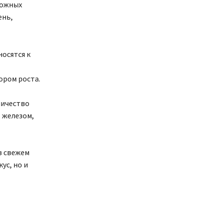
ложных
ень,
осятся к
ором роста.
личество
 железом,
в свежем
ус, но и