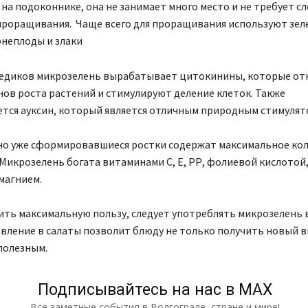
а подоконнике, она не занимает много место и не требует с
проращивания. Чаще всего для проращивания используют зел
рнеплоды и злаки
едиков микрозелень вырабатывает цитокинины, которые отн
нов роста растений и стимулируют деление клеток. Также
тся ауксин, который является отличным природным стимулят
но уже сформировавшиеся ростки содержат максимальное ко
Микрозелень богата витаминами С, Е, РР, фолиевой кислотой,
магнием.
ть максимальную пользу, следует употреблять микрозелень 
авление в салаты позволит блюду не только получить новый вк
полезным.
Подписывайтесь на нас в МАХ
Все заметные события в Волгограде, стране и мире!