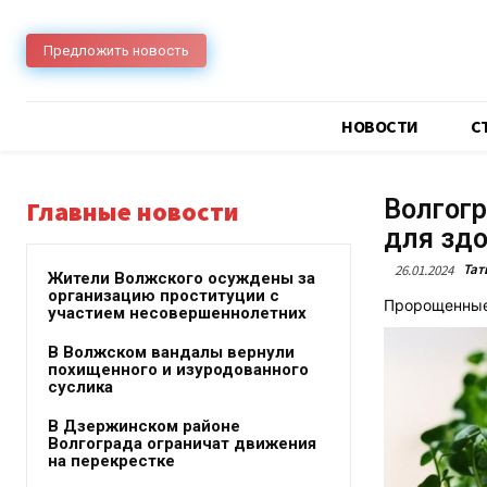
Предложить новость
НОВОСТИ
C
Волгогр
Главные новости
для зд
Тат
26.01.2024
Жители Волжского осуждены за
организацию проституции с
Пророщенные 
участием несовершеннолетних
В Волжском вандалы вернули
похищенного и изуродованного
суслика
В Дзержинском районе
Волгограда ограничат движения
на перекрестке