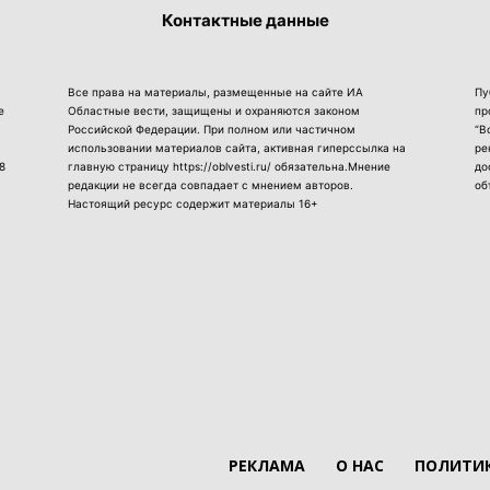
Контактные данные
Все права на материалы, размещенные на сайте ИА
Пу
е
Областные вести, защищены и охраняются законом
пр
Российской Федерации. При полном или частичном
“В
использовании материалов сайта, активная гиперссылка на
ре
8
главную страницу https://oblvesti.ru/ обязательна.Мнение
до
редакции не всегда совпадает с мнением авторов.
об
Настоящий ресурс содержит материалы 16+
РЕКЛАМА
О НАС
ПОЛИТИК