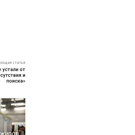
ующая статья
е устали от
тсутствия и
поиска»
ажиров