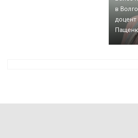
в Волго
доцент
Пащенк