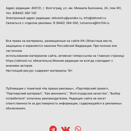
Адрес редакции: 400131, г. Волгоград, ул. им. Михаила Балонина, 2А, пом XIII,
тел.
8(8442) 260-100
Электронный адрес редакции: oblvestiru@yandex.ru, info@oblvesti.ru
Связаться с отделом рекламы:
8 (8442) 264-000
, tumanova@fm104.ru
Все права на материалы, размещенные на сайте ИА Областные вести,
защищены и охраняются законом Российской Федерации. При полном или
частичном
использовании материалов сайта, активная гиперссылка на главную страницу
https://oblvesti.ru/ обязательна.Мнение редакции не всегда совпадает с
мнением авторов.
Настоящий ресурс содержит материалы 16+
Публикации с пометкой «На правах рекламы», «Партнёрский проект»,
“Партнерский материал”, “Как экономить”, “Волгоградское качество”, “Выбор
потребителя” оплачены рекламодателем. Редакция сайта не несет
ответственности за достоверность информации, содержащейся в рекламных
объявлениях.