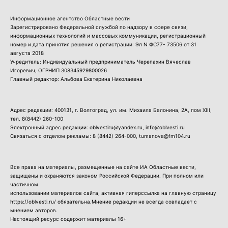
Информационное агентство Областные вести
Зарегистрировано Федеральной службой по надзору в сфере связи,
информационных технологий и массовых коммуникации, регистрационный
номер и дата принятия решения о регистрации: Эл N ФС77- 73506 от 31
августа 2018
Учредитель: Индивидуальный предприниматель Черепахин Вячеслав
Игоревич, ОГРНИП 308345929800026
Главный редактор: Альбова Екатерина Николаевна
Адрес редакции: 400131, г. Волгоград, ул. им. Михаила Балонина, 2А, пом XIII,
тел.
8(8442) 260-100
Электронный адрес редакции: oblvestiru@yandex.ru, info@oblvesti.ru
Связаться с отделом рекламы:
8 (8442) 264-000
, tumanova@fm104.ru
Все права на материалы, размещенные на сайте ИА Областные вести,
защищены и охраняются законом Российской Федерации. При полном или
частичном
использовании материалов сайта, активная гиперссылка на главную страницу
https://oblvesti.ru/ обязательна.Мнение редакции не всегда совпадает с
мнением авторов.
Настоящий ресурс содержит материалы 16+