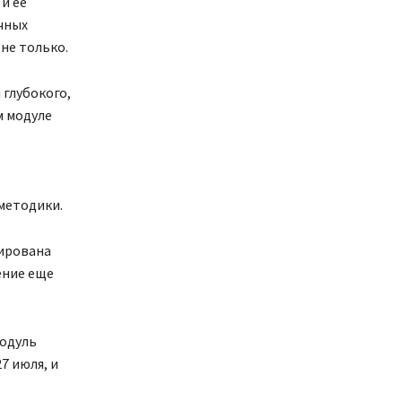
и её
чных
не только.
 глубокого,
м модуле
методики.
ирована
ение еще
модуль
7 июля, и