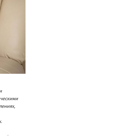
и
ическими
лениях,
.