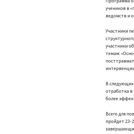
Программа о
учеников в «
ведомств и о
Участники пе
структурного
участники о
темам: «Осно
посттравмати
интервенции»
В следующих
отработка в 
более эффек
Всего для п
пройдет 23-2
завершающий