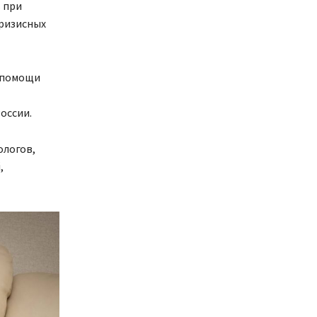
 при
кризисных
й помощи
оссии.
ологов,
,