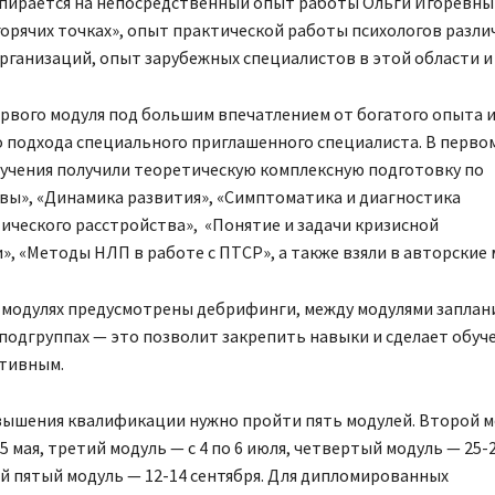
пирается на непосредственный опыт работы Ольги Игоревны 
горячих точках», опыт практической работы психологов разли
рганизаций, опыт зарубежных специалистов в этой области и 
рвого модуля под большим впечатлением от богатого опыта и
 подхода специального приглашенного специалиста. В перво
бучения получили теоретическую комплексную подготовку по
вы», «Динамика развития», «Симптоматика и диагностика
ческого расстройства», «Понятие и задачи кризисной
, «Методы НЛП в работе с ПТСР», а также взяли в авторские 
 модулях предусмотрены дебрифинги, между модулями заплан
подгруппах — это позволит закрепить навыки и сделает обуч
тивным.
овышения квалификации нужно пройти пять модулей. Второй 
5 мая, третий модуль — с 4 по 6 июля, четвертый модуль — 25-2
 пятый модуль — 12-14 сентября. Для дипломированных