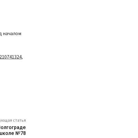
д началом
210741324
,
ующая статья
 Волгограде
 школе №78