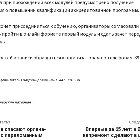
в при прохождении всех модулей предусмотрено получение
ия о повышении квалификации аккредитованной программы.
 хочет присоединиться к обучению, организаторы согласовали
 пройти в онлайн формате первый модуль и сдать зачет пере
ля.
остей и записи обращаться к организаторам по телефонам:
89
дева Наталья Владимировна, ИНН 344213045938
нерский материал
татья
След
е спасают орлана-
Впервые за 65 лет: в
 с переломанным
капремонт сделают в