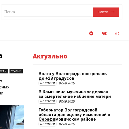
Поиск...
Найти
а
Актуально
ОСТИ
СТАТЬИ
Волга у Волгограда прогрелась
до +28 градусов
о
07.08.2026
НОВОСТИ
исных
В Камышине мужчина задержан
ни
за смертельное избиение матери
07.08.2026
НОВОСТИ
Губернатор Волгоградской
области дал оценку изменений в
Серафимовичском районе
07.08.2026
НОВОСТИ