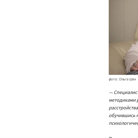
фото: Ольга Шех
— Специалис
методиками р
расстройства
обучившись н
психологиче