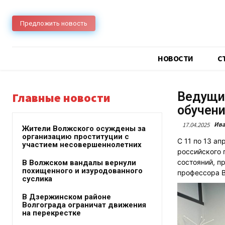
Предложить новость
НОВОСТИ
C
Ведущий
Главные новости
обучени
Ива
17.04.2025
Жители Волжского осуждены за
организацию проституции с
С 11 по 13 ап
участием несовершеннолетних
российского 
состояний, п
В Волжском вандалы вернули
похищенного и изуродованного
профессора В
суслика
В Дзержинском районе
Волгограда ограничат движения
на перекрестке