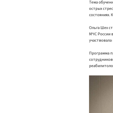
Тема обучени
острых стрес
состояниях. 
Ольга Шех ст
МЧС России в
участвовала
Программа п
сотрудников
реабилитолог