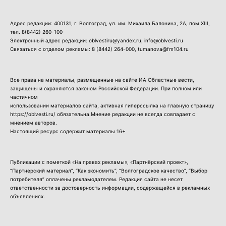
Адрес редакции: 400131, г. Волгоград, ул. им. Михаила Балонина, 2А, пом XIII,
тел.
8(8442) 260-100
Электронный адрес редакции: oblvestiru@yandex.ru, info@oblvesti.ru
Связаться с отделом рекламы:
8 (8442) 264-000
, tumanova@fm104.ru
Все права на материалы, размещенные на сайте ИА Областные вести,
защищены и охраняются законом Российской Федерации. При полном или
частичном
использовании материалов сайта, активная гиперссылка на главную страницу
https://oblvesti.ru/ обязательна.Мнение редакции не всегда совпадает с
мнением авторов.
Настоящий ресурс содержит материалы 16+
Публикации с пометкой «На правах рекламы», «Партнёрский проект»,
“Партнерский материал”, “Как экономить”, “Волгоградское качество”, “Выбор
потребителя” оплачены рекламодателем. Редакция сайта не несет
ответственности за достоверность информации, содержащейся в рекламных
объявлениях.