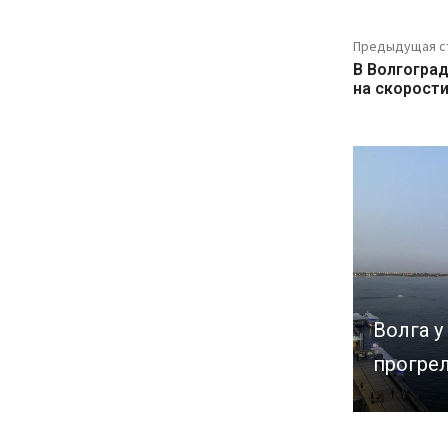
Предыдущая с
В Волгогра
на скорост
Волга у
прогрел