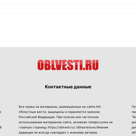
Контактные данные
Все права на материалы, размещенные на сайте ИА
Пу
е
Областные вести, защищены и охраняются законом
пр
Российской Федерации. При полном или частичном
“В
использовании материалов сайта, активная гиперссылка на
ре
8
главную страницу https://oblvesti.ru/ обязательна.Мнение
до
редакции не всегда совпадает с мнением авторов.
об