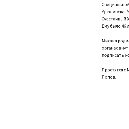
Специальной
Урюпинска, М
Счастливый Х
Ему было 46 л
Михаил родил
органах внут
подписать ко
Простятся с 
Попов.