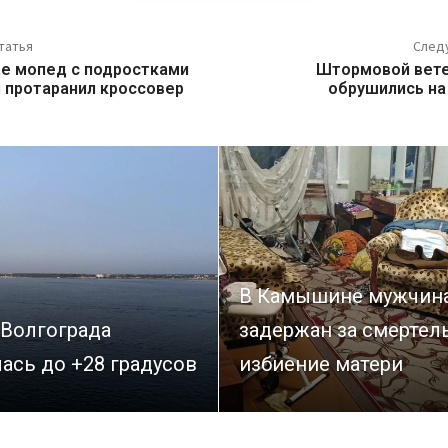
татья
След
де мопед с подростками
Штормовой вете
и протаранил кроссовер
обрушились на
В Камышине мужчин
 Волгограда
задержан за смертел
ась до +28 градусов
избиение матери