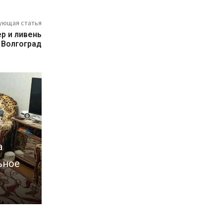
ующая статья
р и ливень
 Волгоград
а
ьное