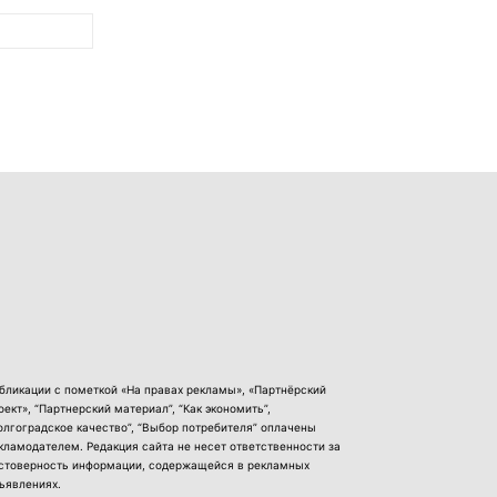
бликации с пометкой «На правах рекламы», «Партнёрский
оект», “Партнерский материал”, “Как экономить”,
олгоградское качество”, “Выбор потребителя” оплачены
кламодателем. Редакция сайта не несет ответственности за
стоверность информации, содержащейся в рекламных
ъявлениях.