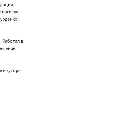
трации
е поселка
Бурденко.
. Работал в
решение
е в хуторе