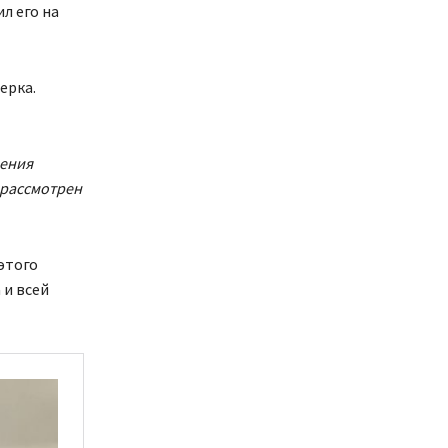
л его на
ерка.
нения
 рассмотрен
этого
 и всей