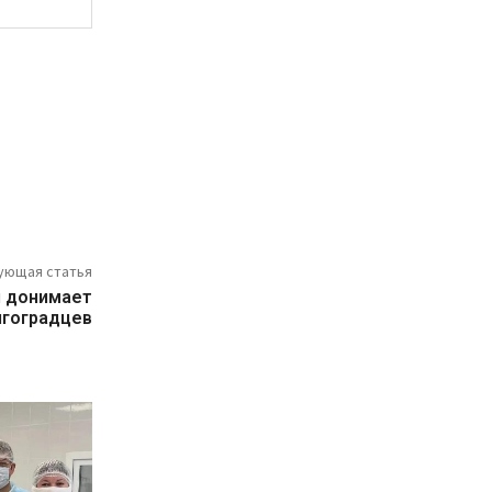
ующая статья
я донимает
лгоградцев