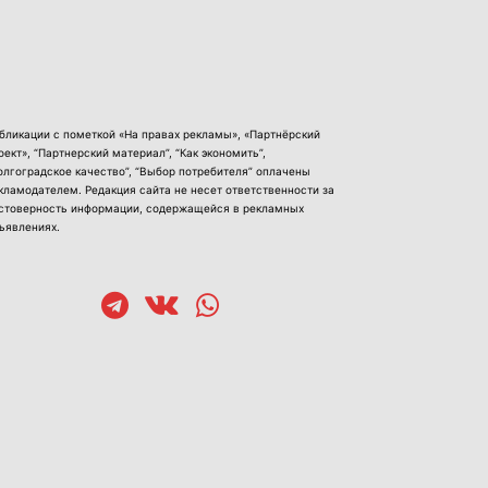
бликации с пометкой «На правах рекламы», «Партнёрский
оект», “Партнерский материал”, “Как экономить”,
олгоградское качество”, “Выбор потребителя” оплачены
кламодателем. Редакция сайта не несет ответственности за
стоверность информации, содержащейся в рекламных
ъявлениях.