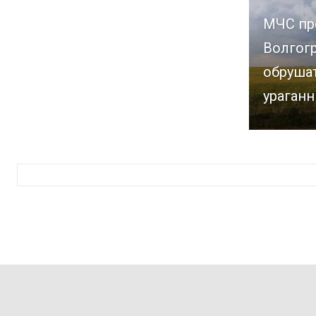
МЧС пр
Волгог
обрушат
ураганн