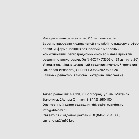
Информационное агентство Областные вести
Зарегистрировано Федеральной службой по надзору в сфер
связи, информационных технологий и массовых
коммуникации, регистрационный номер и дата принятия
решения о регистрации: Эл N ФС77- 73506 от 31 августа 201
Учредитель: Индивидуальный предприниматель Черепахин
Вячеслав Игоревич, ОГРНИП 308345929800026
Главный редактор: Альбова Екатерина Николаевна
Адрес редакции: 400131, г. Волгоград, ул. им. Михаила
Балонина, 2А, пом XIII, тел.
8(8442) 260-100
Электронный адрес редакции: oblvestiru@yandex.ru,
info@oblvesti.ru
Связаться с отделом рекламы:
8 (8442) 264-000
,
tumanova@fm104.ru