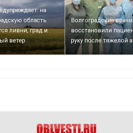
едупреждает: на
радскую область
Волгоградские врачи
ся ливни, град и
восстановили пациен
ый ветер
руку после тяжелой 