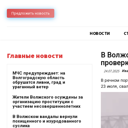
Предложить новость
НОВОСТИ
C
В Волжс
Главные новости
провер
Ива
24.07.2025
МЧС предупреждает: на
Волгоградскую область
В речном пор
обрушатся ливни, град и
23 июля, свал
ураганный ветер
Жители Волжского осуждены за
организацию проституции с
участием несовершеннолетних
В Волжском вандалы вернули
похищенного и изуродованного
суслика