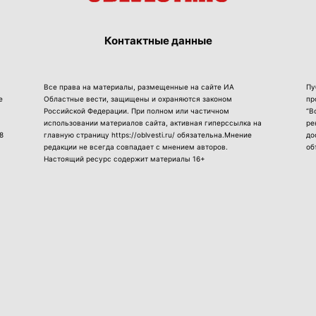
Контактные данные
Все права на материалы, размещенные на сайте ИА
Пу
е
Областные вести, защищены и охраняются законом
пр
Российской Федерации. При полном или частичном
“В
использовании материалов сайта, активная гиперссылка на
ре
8
главную страницу https://oblvesti.ru/ обязательна.Мнение
до
редакции не всегда совпадает с мнением авторов.
об
Настоящий ресурс содержит материалы 16+