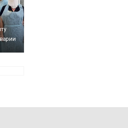
ту
аварии