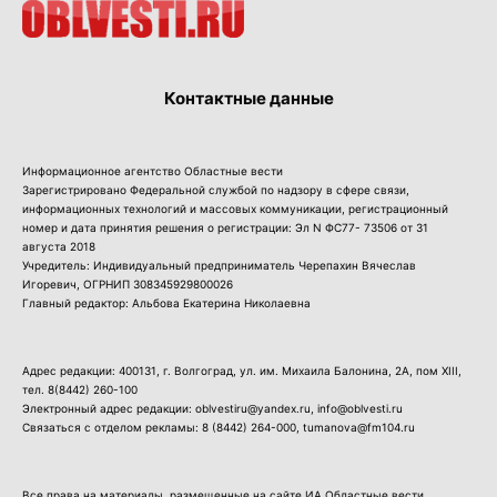
Контактные данные
Информационное агентство Областные вести
Зарегистрировано Федеральной службой по надзору в сфере связи,
информационных технологий и массовых коммуникации, регистрационный
номер и дата принятия решения о регистрации: Эл N ФС77- 73506 от 31
августа 2018
Учредитель: Индивидуальный предприниматель Черепахин Вячеслав
Игоревич, ОГРНИП 308345929800026
Главный редактор: Альбова Екатерина Николаевна
Адрес редакции: 400131, г. Волгоград, ул. им. Михаила Балонина, 2А, пом XIII,
тел.
8(8442) 260-100
Электронный адрес редакции: oblvestiru@yandex.ru, info@oblvesti.ru
Связаться с отделом рекламы:
8 (8442) 264-000
, tumanova@fm104.ru
Все права на материалы, размещенные на сайте ИА Областные вести,