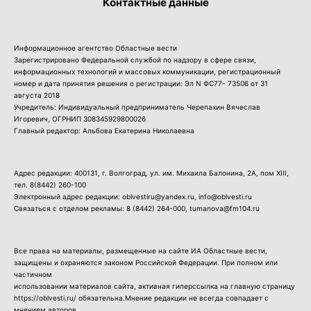
Контактные данные
Информационное агентство Областные вести
Зарегистрировано Федеральной службой по надзору в сфере связи,
информационных технологий и массовых коммуникации, регистрационный
номер и дата принятия решения о регистрации: Эл N ФС77- 73506 от 31
августа 2018
Учредитель: Индивидуальный предприниматель Черепахин Вячеслав
Игоревич, ОГРНИП 308345929800026
Главный редактор: Альбова Екатерина Николаевна
Адрес редакции: 400131, г. Волгоград, ул. им. Михаила Балонина, 2А, пом XIII,
тел.
8(8442) 260-100
Электронный адрес редакции: oblvestiru@yandex.ru, info@oblvesti.ru
Связаться с отделом рекламы:
8 (8442) 264-000
, tumanova@fm104.ru
Все права на материалы, размещенные на сайте ИА Областные вести,
защищены и охраняются законом Российской Федерации. При полном или
частичном
использовании материалов сайта, активная гиперссылка на главную страницу
https://oblvesti.ru/ обязательна.Мнение редакции не всегда совпадает с
мнением авторов.