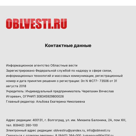
Контактные данные
Информационное агентство Областные вести
Зарегистрировано Федеральной службой по надзору в сфере связи,
информационных технологий и массовых коммуникации, регистрационный
номер и дата принятия решения о регистрации: Эл N ФС77- 73506 от 31
августа 2018
Учредитель: Индивидуальный предприниматель Черепахин Вячеслав
Игоревич, ОГРНИП 308345929800026
Главный редактор: Альбова Екатерина Николаевна
Адрес редакции: 400131, г. Волгоград, ул. им. Михаила Балонина, 2А, пом XIII,
тел.
8(8442) 260-100
Электронный адрес редакции: oblvestiru@yandex.ru, info@oblvesti.ru
Связаться с отделом рекламы:
8 (8442) 264-000
, tumanova@fm104.ru