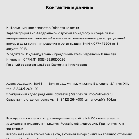
Контактные данные
Информационное агентство Областные вести
Зарегистрировано Федеральной службой по надзору в сфере связи,
информационных технологий и массовых коммуникации, регистрационный
номер и дата принятия решения о регистрации: Эл N ФС77- 73506 от 31
августа 2018
Учредитель: Индивидуальный предприниматель Черепахин Вячеслав
Игоревич, ОГРНИП 308345929800026
Главный редактор: Альбова Екатерина Николаевна
Адрес редакции: 400131, г. Волгоград, ул. им. Михаила Балонина, 2А, пом XIII,
тел.
8(8442) 260-100
Электронный адрес редакции: oblvestiru@yandex.ru, info@oblvesti.ru
Связаться с отделом рекламы:
8 (8442) 264-000
, tumanova@fm104.ru
Все права на материалы, размещенные на сайте ИА Областные вести,
защищены и охраняются законом Российской Федерации. При полном или
частичном
использовании материалов сайта, активная гиперссылка на главную страницу