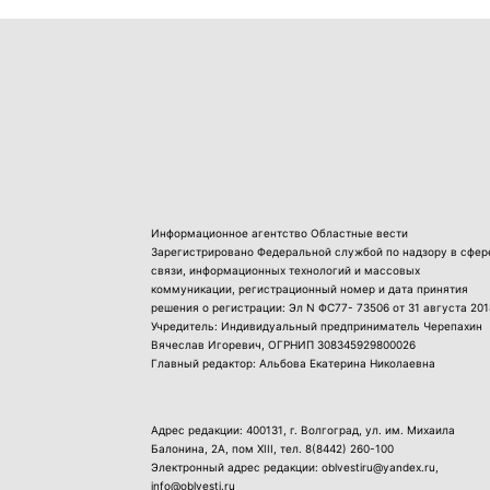
Информационное агентство Областные вести
Зарегистрировано Федеральной службой по надзору в сфер
связи, информационных технологий и массовых
коммуникации, регистрационный номер и дата принятия
решения о регистрации: Эл N ФС77- 73506 от 31 августа 201
Учредитель: Индивидуальный предприниматель Черепахин
Вячеслав Игоревич, ОГРНИП 308345929800026
Главный редактор: Альбова Екатерина Николаевна
Адрес редакции: 400131, г. Волгоград, ул. им. Михаила
Балонина, 2А, пом XIII, тел.
8(8442) 260-100
Электронный адрес редакции: oblvestiru@yandex.ru,
info@oblvesti.ru