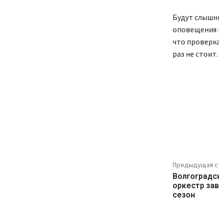
Будут слышн
оповещения н
что проверка
раз не стоит.
Предыдущая с
Волгоградс
оркестр за
сезон