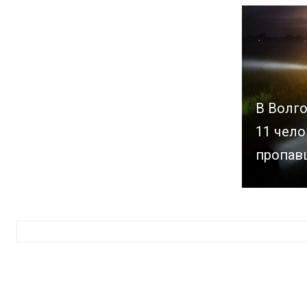
В Волг
11 чело
пропав