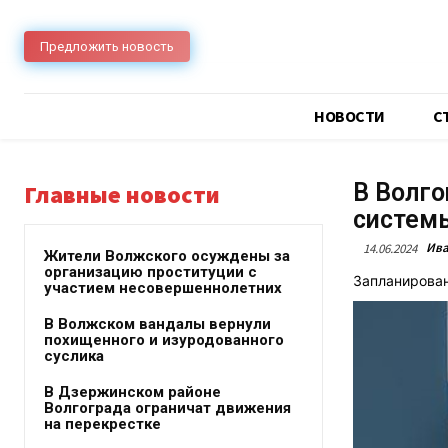
Предложить новость
НОВОСТИ
C
В Волго
Главные новости
систем
Ива
14.06.2024
Жители Волжского осуждены за
организацию проституции с
Запланирован
участием несовершеннолетних
В Волжском вандалы вернули
похищенного и изуродованного
суслика
В Дзержинском районе
Волгограда ограничат движения
на перекрестке