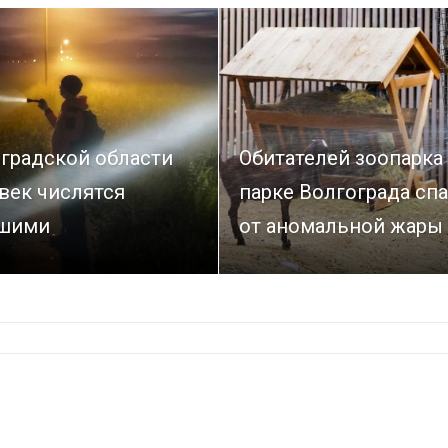
оградской области
Обитателей зоопарка
век числятся
парке Волгограда сп
шими
от аномальной жары