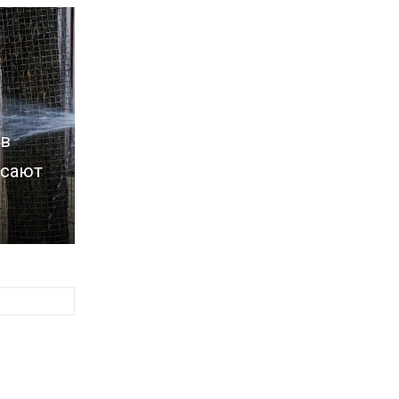
 в
асают