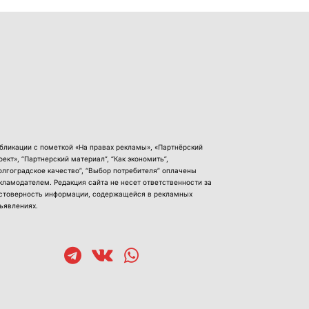
бликации с пометкой «На правах рекламы», «Партнёрский
оект», “Партнерский материал”, “Как экономить”,
олгоградское качество”, “Выбор потребителя” оплачены
кламодателем. Редакция сайта не несет ответственности за
стоверность информации, содержащейся в рекламных
ъявлениях.