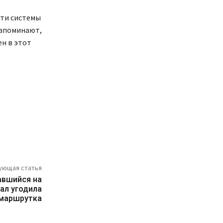
сти системы
напоминают,
ен в этот
ующая статья
авшийся на
ал угодила
маршрутка