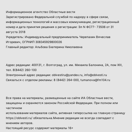
Информационное агентство Областные вести
Зарегистрировано Федеральной службой по надзору в сфере связи,
информационных технологий и массовых коммуникации, регистрационный
номер и дата принятия решения о регистрации: Эл N ФС77- 73506 от 31
августа 2018
Учредитель: Индивидуальный предприниматель Черепахин Вячеслав
Игоревич, ОГРНИП 308345929800026
Главный редактор: Альбова Екатерина Николаевна
Адрес редакции: 400131, г. Волгоград, ул. им. Михаила Балонина, 2А, пом XIII,
тел.
8(8442) 260-100
Электронный адрес редакции: oblvestiru@yandex.ru, info@oblvesti.ru
Связаться с отделом рекламы:
8 (8442) 264-000
, tumanova@fm104.ru
Все права на материалы, размещенные на сайте ИА Областные вести,
защищены и охраняются законом Российской Федерации. При полном или
частичном
использовании материалов сайта, активная гиперссылка на главную страницу
https://oblvesti.ru/ обязательна.Мнение редакции не всегда совпадает с
мнением авторов.
Настоящий ресурс содержит материалы 16+