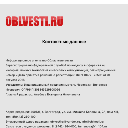
Контактные данные
Информационное агентство Областные вести
Зарегистрировано Федеральной службой по надзору в сфере связи,
информационных технологий и массовых коммуникации, регистрационный
номер и дата принятия решения о регистрации: Эл N ФС77- 73506 от 31
августа 2018
Учредитель: Индивидуальный предприниматель Черепахин Вячеслав
Игоревич, ОГРНИП 308345929800026
Главный редактор: Альбова Екатерина Николаевна
Адрес редакции: 400131, г. Волгоград, ул. им. Михаила Балонина, 2А, пом XIII,
тел.
8(8442) 260-100
Электронный адрес редакции: oblvestiru@yandex.ru, info@oblvesti.ru
Связаться с отделом рекламы:
8 (8442) 264-000
, tumanova@fm104.ru