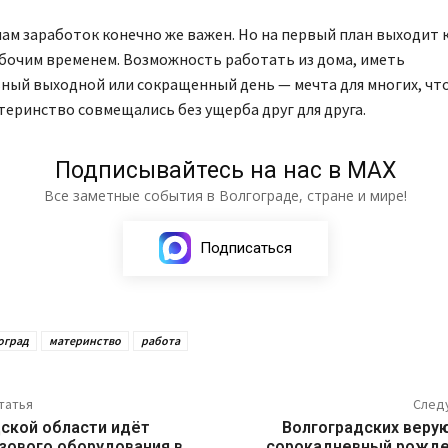
мам заработок конечно же важен. Но на первый план выходит
бочим временем. Возможность работать из дома, иметь
ный выходной или сокращенный день — мечта для многих, чт
теринство совмещались без ущерба друг для друга.
Подписывайтесь на нас в МАХ
Все заметные события в Волгограде, стране и мире!
Подписаться
оград
материнство
работа
татья
След
дской области идёт
Волгоградских вер
азового оборудования в
сорокадневный рожде