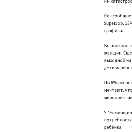
им катастроф
Как сообщае
SuperJob, 13
графика.
Возможность
женщин. Еще
выходной на 
дети маленьк
По 6% респон
мечтают, что
мероприятий 
У 4% женщин 
потребностям
ребёнка.