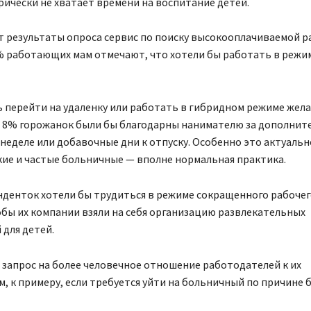
ически не хватает времени на воспитание детей.
т результаты опроса сервис по поиску высокооплачиваемой 
% работающих мам отмечают, что хотели бы работать в режи
 перейти на удаленку или работать в гибридном режиме жела
 8% горожанок были бы благодарны нанимателю за дополнит
неделе или добавочные дни к отпуску. Особенно это актуальн
ие и частые больничные — вполне нормальная практика.
денток хотели бы трудиться в режиме сокращенного рабочег
бы их компании взяли на себя организацию развлекательных
для детей.
запрос на более человечное отношение работодателей к их
, к примеру, если требуется уйти на больничный по причине 