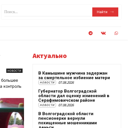
Поиск...
Найти
о
Актуально
НОВОСТИ
В Камышине мужчина задержан
за смертельное избиение матери
е большее
07.08.2026
НОВОСТИ
а контроль
Губернатор Волгоградской
области дал оценку изменений в
Серафимовичском районе
07.08.2026
НОВОСТИ
В Волгоградской области
пенсионерке вернули
похищенные мошенниками
деньги