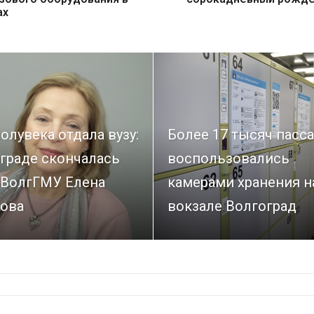
ах
олувека отдала вузу:
Более 17 тысяч пасс
граде скончалась
воспользовались
 ВолгГМУ Елена
камерами хранения н
ова
вокзале Волгоград