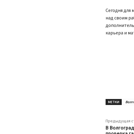
Сегодня для 
над своим ра
дополнитель
карьера и ма
МЕТКИ
Волг
Предыдущая с
В Волгогра
проверка г