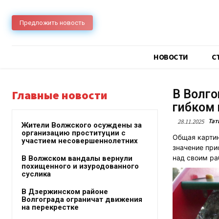
Предложить новость
НОВОСТИ
C
В Волго
Главные новости
гибком 
Тат
28.11.2025
Жители Волжского осуждены за
организацию проституции с
Общая картин
участием несовершеннолетних
значение при
над своим р
В Волжском вандалы вернули
похищенного и изуродованного
суслика
В Дзержинском районе
Волгограда ограничат движения
на перекрестке