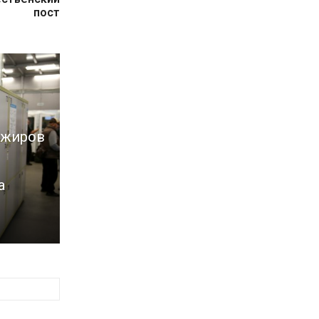
пост
ажиров
а