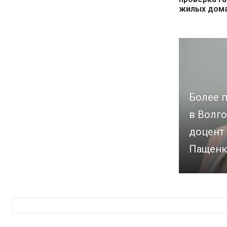
жилых дом
Более п
в Волго
доцент
Пащенк