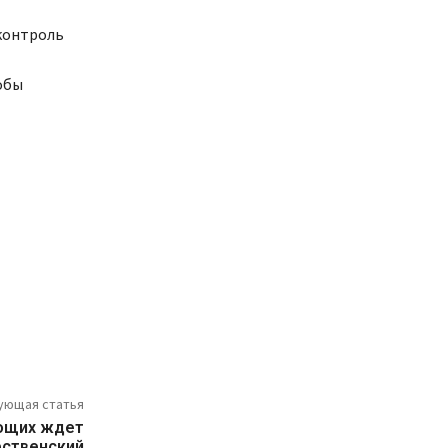
 контроль
обы
ующая статья
ующих ждет
ственский