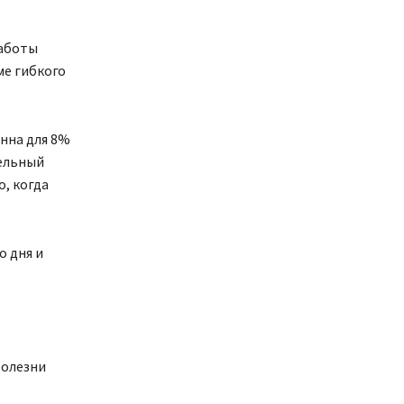
работы
ме гибкого
нна для 8%
ельный
о, когда
о дня и
болезни