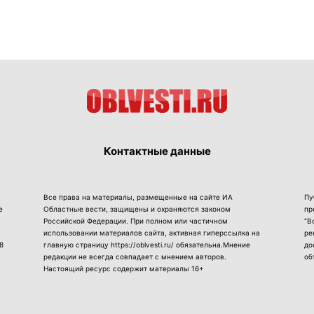
Контактные данные
Все права на материалы, размещенные на сайте ИА
Пу
е
Областные вести, защищены и охраняются законом
пр
Российской Федерации. При полном или частичном
“В
использовании материалов сайта, активная гиперссылка на
ре
8
главную страницу https://oblvesti.ru/ обязательна.Мнение
до
редакции не всегда совпадает с мнением авторов.
об
Настоящий ресурс содержит материалы 16+