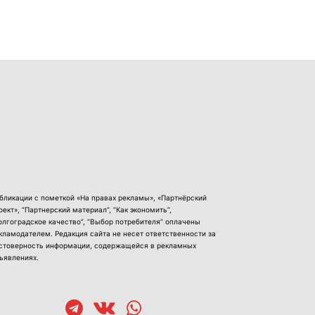
бликации с пометкой «На правах рекламы», «Партнёрский
оект», “Партнерский материал”, “Как экономить”,
олгоградское качество”, “Выбор потребителя” оплачены
кламодателем. Редакция сайта не несет ответственности за
стоверность информации, содержащейся в рекламных
ъявлениях.