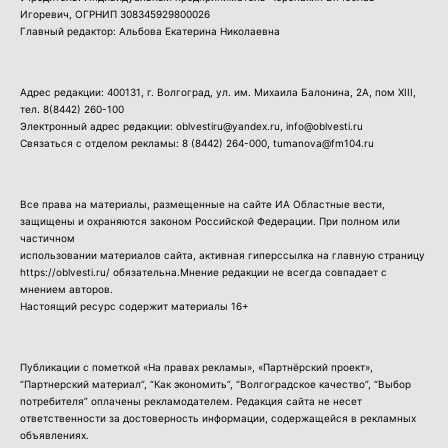
Игоревич, ОГРНИП 308345929800026
Главный редактор: Альбова Екатерина Николаевна
Адрес редакции: 400131, г. Волгоград, ул. им. Михаила Балонина, 2А, пом XIII,
тел.
8(8442) 260-100
Электронный адрес редакции: oblvestiru@yandex.ru, info@oblvesti.ru
Связаться с отделом рекламы:
8 (8442) 264-000
, tumanova@fm104.ru
Все права на материалы, размещенные на сайте ИА Областные вести,
защищены и охраняются законом Российской Федерации. При полном или
частичном
использовании материалов сайта, активная гиперссылка на главную страницу
https://oblvesti.ru/ обязательна.Мнение редакции не всегда совпадает с
мнением авторов.
Настоящий ресурс содержит материалы 16+
Публикации с пометкой «На правах рекламы», «Партнёрский проект»,
“Партнерский материал”, “Как экономить”, “Волгоградское качество”, “Выбор
потребителя” оплачены рекламодателем. Редакция сайта не несет
ответственности за достоверность информации, содержащейся в рекламных
объявлениях.