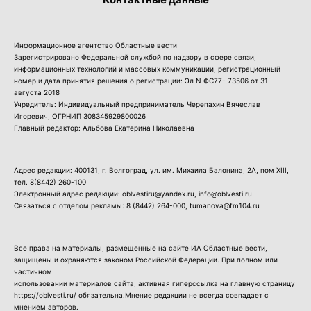
Информационное агентство Областные вести
Зарегистрировано Федеральной службой по надзору в сфере связи,
информационных технологий и массовых коммуникации, регистрационный
номер и дата принятия решения о регистрации: Эл N ФС77- 73506 от 31
августа 2018
Учредитель: Индивидуальный предприниматель Черепахин Вячеслав
Игоревич, ОГРНИП 308345929800026
Главный редактор: Альбова Екатерина Николаевна
Адрес редакции: 400131, г. Волгоград, ул. им. Михаила Балонина, 2А, пом XIII,
тел.
8(8442) 260-100
Электронный адрес редакции: oblvestiru@yandex.ru, info@oblvesti.ru
Связаться с отделом рекламы:
8 (8442) 264-000
, tumanova@fm104.ru
Все права на материалы, размещенные на сайте ИА Областные вести,
защищены и охраняются законом Российской Федерации. При полном или
частичном
использовании материалов сайта, активная гиперссылка на главную страницу
https://oblvesti.ru/ обязательна.Мнение редакции не всегда совпадает с
мнением авторов.